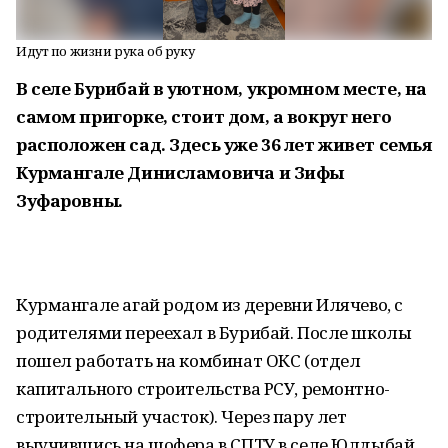
Идут по жизни рука об руку
В селе Бурибай в уютном, укромном месте, на
самом пригорке, стоит дом, а вокруг него
расположен сад. Здесь уже 36 лет живет семья
Курмангале Динисламовича и Зифы
Зуфаровны.
Курмангале агай родом из деревни Илячево, с
родителями переехал в Бурибай. После школы
пошел работать на комбинат ОКС (отдел
капитального строительства РСУ, ремонтно-
строительный участок). Через пару лет
выучившись на шофера в СПТУ в селе Юлдыбай