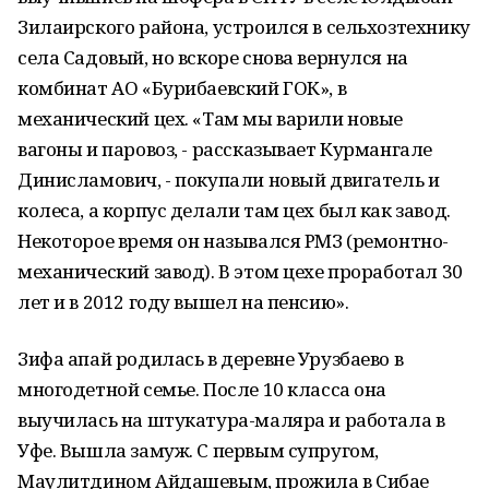
Зилаирского района, устроился в сельхозтехнику
села Садовый, но вскоре снова вернулся на
комбинат АО «Бурибаевский ГОК», в
механический цех. «Там мы варили новые
вагоны и паровоз, - рассказывает Курмангале
Динисламович, - покупали новый двигатель и
колеса, а корпус делали там цех был как завод.
Некоторое время он назывался РМЗ (ремонтно-
механический завод). В этом цехе проработал 30
лет и в 2012 году вышел на пенсию».
Зифа апай родилась в деревне Урузбаево в
многодетной семье. После 10 класса она
выучилась на штукатура-маляра и работала в
Уфе. Вышла замуж. С первым супругом,
Маулитдином Айдашевым, прожила в Сибае