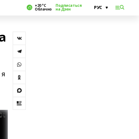
+20 °С
Подписаться
Облачно
на Дзен
а
 я