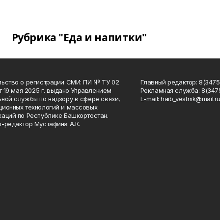
Рубрика "Еда и напитки"
ьство о регистрации СМИ: ПИ № ТУ 02
Главный редактор: 8(34758
от 19 мая 2025 г. выдано Управлением
Рекламная служба: 8(3475
ной службы по надзору в сфере связи,
Е-mаil: haib_vestnik@mail.r
ионных технологий и массовых
аций по Республике Башкортостан.
-редактор Мустафина А.К.