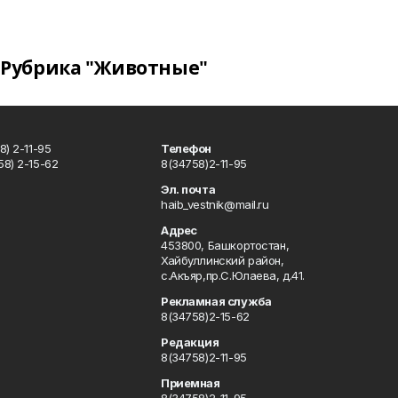
Рубрика "Животные"
) 2-11-95
Телефон
8) 2-15-62
8(34758)2-11-95
u
Эл. почта
haib_vestnik@mail.ru
Адрес
453800, Башкортостан,
Хайбуллинский район,
с.Акъяр,пр.С.Юлаева, д.41.
Рекламная служба
8(34758)2-15-62
Редакция
8(34758)2-11-95
Приемная