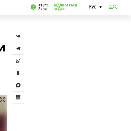
+18 °С
Подписаться
Ясно
на Дзен
и