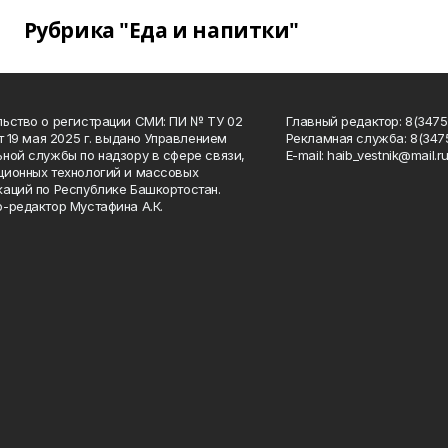
Рубрика "Еда и напитки"
ьство о регистрации СМИ: ПИ № ТУ 02
Главный редактор: 8(34758
от 19 мая 2025 г. выдано Управлением
Рекламная служба: 8(3475
ной службы по надзору в сфере связи,
Е-mаil: haib_vestnik@mail.r
ионных технологий и массовых
аций по Республике Башкортостан.
-редактор Мустафина А.К.