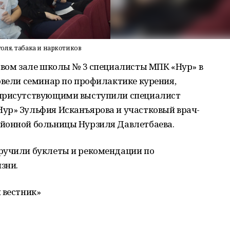
оля, табака и наркотиков
товом зале школы № 3 специалисты МПК «Нур» в
овели семинар по профилактике курения,
 присутствующими выступили специалист
ур» Зульфия Исканъярова и участковый врач-
йонной больницы Нурзиля Давлетбаева.
ручили буклеты и рекомендации по
зни.
 вестник»