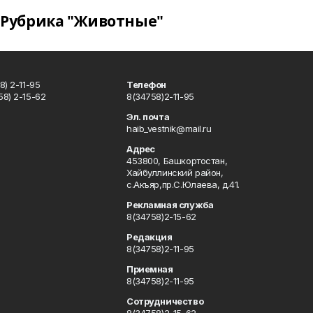
Рубрика "Животные"
) 2-11-95
Телефон
8) 2-15-62
8(34758)2-11-95
u
Эл. почта
haib_vestnik@mail.ru
Адрес
453800, Башкортостан,
Хайбуллинский район,
с.Акъяр,пр.С.Юлаева, д.41.
Рекламная служба
8(34758)2-15-62
Редакция
8(34758)2-11-95
Приемная
8(34758)2-11-95
Сотрудничество