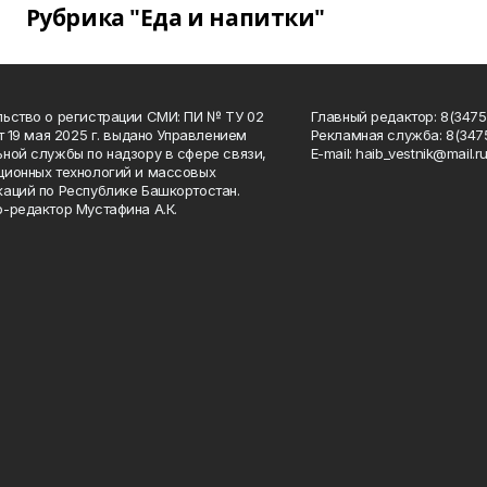
Рубрика "Еда и напитки"
ьство о регистрации СМИ: ПИ № ТУ 02
Главный редактор: 8(34758
от 19 мая 2025 г. выдано Управлением
Рекламная служба: 8(3475
ной службы по надзору в сфере связи,
Е-mаil: haib_vestnik@mail.r
ионных технологий и массовых
аций по Республике Башкортостан.
-редактор Мустафина А.К.