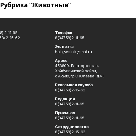
Рубрика "Животные"
) 2-11-95
Телефон
8) 2-15-62
8(34758)2-11-95
u
Эл. почта
haib_vestnik@mail.ru
Адрес
453800, Башкортостан,
Хайбуллинский район,
с.Акъяр,пр.С.Юлаева, д.41.
Рекламная служба
8(34758)2-15-62
Редакция
8(34758)2-11-95
Приемная
8(34758)2-11-95
Сотрудничество
8(34758)2-15-62