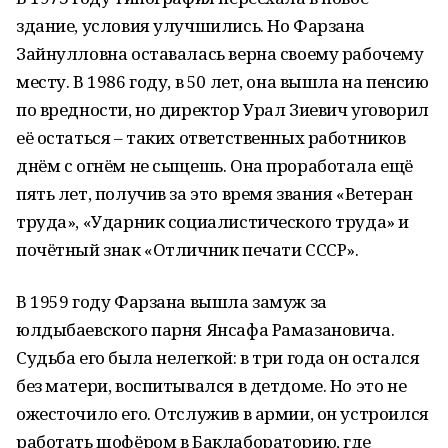
здание, условия улучшились. Но Фарзана
Зайнулловна оставалась верна своему рабочему
месту. В 1986 году, в 50 лет, она вышла на пенсию
по вредности, но директор Урал Зиевич уговорил
её остаться – таких ответственных работников
днём с огнём не сыщешь. Она проработала ещё
пять лет, получив за это время звания «Ветеран
труда», «Ударник социалистического труда» и
почётный знак «Отличник печати СССР».
В 1959 году Фарзана вышла замуж за
юлдыбаевского парня Янсафа Рамазановича.
Судьба его была нелегкой: в три года он остался
без матери, воспитывался в детдоме. Но это не
ожесточило его. Отслужив в армии, он устроился
работать шофёром в Баклабораторию, где