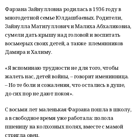
Фарзана Зайнулловна родилась в 1936 году в
многодетной семье Юлдашбаевых. Родители,
Зайнулла Матигуллович и Малиха Абхаликовна,
сумели дать крышу над головой и воспитать
восьмерых своих детей, а также племянников
Дамира и Халиму.
«Я вспоминаю трудности не для того, чтобы
жалеть нас, детей войны, – говорит именинница.
– Но те боли и сожаления, что остались в душе,
до сих пор не дают покоя».
С восьми лет маленькая Фарзана пошла в школу,
а в свободное время уже работала: полола
пшеницу на колхозных полях, вместе с мамой
стригла овец.