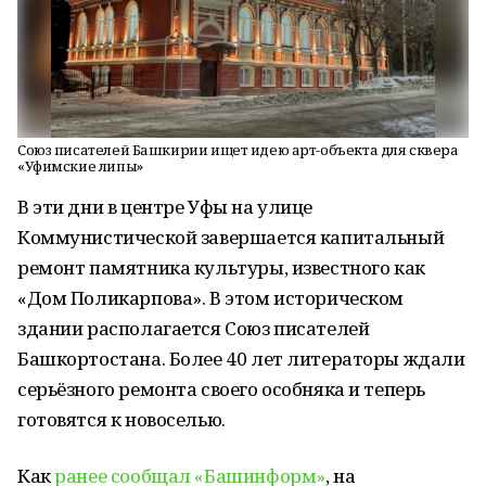
Союз писателей Башкирии ищет идею арт-объекта для сквера
«Уфимские липы»
В эти дни в центре Уфы на улице
Коммунистической завершается капитальный
ремонт памятника культуры, известного как
«Дом Поликарпова». В этом историческом
здании располагается Союз писателей
Башкортостана. Более 40 лет литераторы ждали
серьёзного ремонта своего особняка и теперь
готовятся к новоселью.
Как
ранее сообщал «Башинформ»
, на