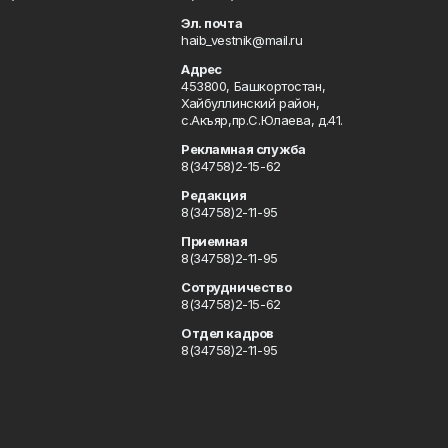
u
Эл. почта
haib_vestnik@mail.ru
Адрес
453800, Башкортостан,
Хайбуллинский район,
с.Акъяр,пр.С.Юлаева, д.41.
Рекламная служба
8(34758)2-15-62
Редакция
8(34758)2-11-95
Приемная
8(34758)2-11-95
Сотрудничество
8(34758)2-15-62
Отдел кадров
8(34758)2-11-95