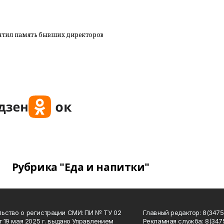
очтил память бывших директоров
Рубрика "Еда и напитки"
ьство о регистрации СМИ: ПИ № ТУ 02
Главный редактор: 8(34758
от 19 мая 2025 г. выдано Управлением
Рекламная служба: 8(3475