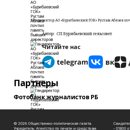
Гендиректор АО «Бурибаевский ГОК» Рустам Аблаев п
Автор:
СП Бурибаевский сельсовет
Читайте нас
Партнеры
Фотобанк журналистов РБ
© 2026 Общественно-политическая газета.
Свидетел
Учредитель: Агентство по печати и средствам
- 01800 