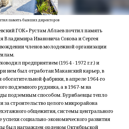
очтил память бывших директоров
вский ГОК» Рустам Аблаев почтил память
я Владимира Ивановича Сокова и Сергея
овождении членов молодежной организации
гилам.
оводил предприятием (1954 - 1972 г.г.) и
ри нем был отработан Маканский карьер, в
 обогатительной фабрики, в апреле 1964-го
го подземного рудника, а в 1967-м на
уды подземным способом. Бурибаевцы тепло
 за строительство целого микрорайона
ехэтажного общежития, системы центрального
е успехи социально-экономического развития
годы был награжден орденом Октябрьской