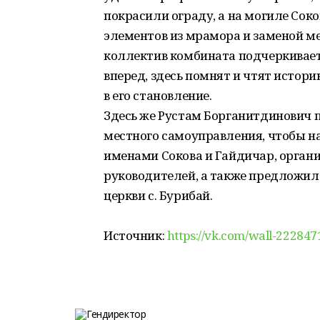
покрасили ограду, а на могиле Сок
элементов из мрамора и заменой м
коллектив комбината подчеркивает,
вперед, здесь помнят и чтят истор
в его становление.
Здесь же Рустам Борганитдинович 
местного самоуправления, чтобы н
именами Сокова и Гайдичар, орган
руководителей, а также предложил 
церкви с. Бурибай.
Источник:
https://vk.com/wall-2228