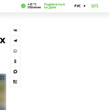
+21 °С
Подписаться
Облачно
на Дзен
х