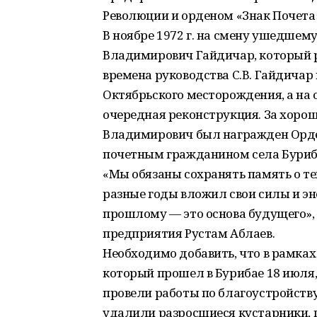
Революции и орденом «Знак Почета
В ноябре 1972 г. на смену ушедшем
Владимирович Гайдичар, который р
времена руководства С.В. Гайдичар
Октябрьского месторождения, а на
очередная реконструкция. За хоро
Владимирович был награжден Орде
почетным гражданином села Буриб
«Мы обязаны сохранять память о тех
разные годы вложил свои силы и эн
прошлому — это основа будущего»,
предприятия Рустам Аблаев.
Необходимо добавить, что в рамках
который прошел в Бурибае 18 июля
провели работы по благоустройств
удалили разросшиеся кустарники, 