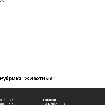
Рубрика "Животные"
) 2-11-95
Телефон
8) 2-15-62
8(34758)2-11-95