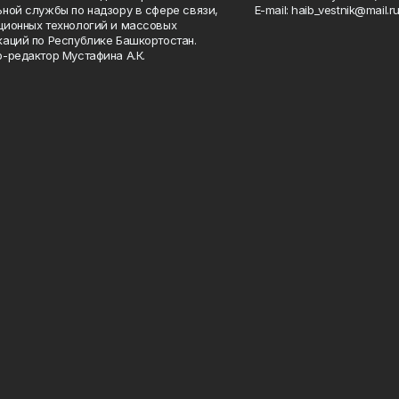
ной службы по надзору в сфере связи,
Е-mаil: haib_vestnik@mail.r
ионных технологий и массовых
аций по Республике Башкортостан.
-редактор Мустафина А.К.