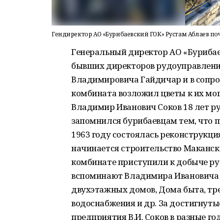
Гендиректор АО «Бурибаевский ГОК» Рустам Аблаев п
Генеральный директор АО «Бурибае
бывших директоров рудоуправлени
Владимировича Гайдичар и в сопр
комбината возложил цветы к их мо
Владимир Иванович Соков 18 лет рук
запомнился бурибаевцам тем, что п
1963 году состоялась реконструкция
начинается строительство Маканско
комбинате приступили к добыче р
вспоминают Владимира Ивановича и
двухэтажных домов, Дома быта, тр
водоснабжения и др. За достигнуты
предприятия В.И. Соков в разные 