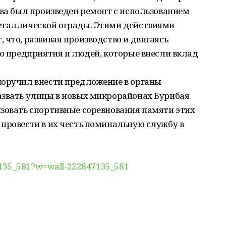
ова был произведен ремонт с использованием
еталлической ограды. Этими действиями
 что, развивая производство и двигаясь
ию предприятия и людей, которые внесли вклад
поручил внести предложение в органы
азвать улицы в новых микрорайонах Бурибая
изовать спортивные соревнования памяти этих
провести в их честь поминальную службу в
47135_581?w=wall-222847135_581