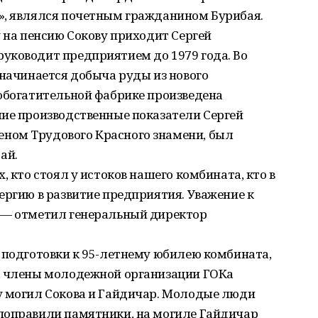
», являлся почетным гражданином Бурибая.
у на пенсию Сокову приходит Сергей
уководит предприятием до 1979 года. Во
 начинается добыча руды из нового
 обогатительной фабрике произведена
шие производственные показатели Сергей
ном Трудового Красного знамени, был
ай.
, кто стоял у истоков нашего комбината, кто в
ергию в развитие предприятия. Уважение к
 — отметил генеральный директор
 подготовки к 95-летнему юбилею комбината,
, члены молодежной организации ГОКа
у могил Сокова и Гайдичар. Молодые люди
поправили памятники, на могиле Гайдичар