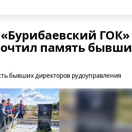
 «Бурибаевский ГОК»
почтил память бывши
сть бывших директоров рудоуправления