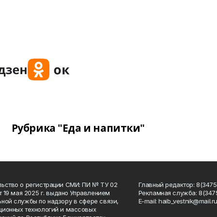
Рубрика "Еда и напитки"
ьство о регистрации СМИ: ПИ № ТУ 02
Главный редактор: 8(34758
от 19 мая 2025 г. выдано Управлением
Рекламная служба: 8(3475
ной службы по надзору в сфере связи,
Е-mаil: haib_vestnik@mail.r
ионных технологий и массовых