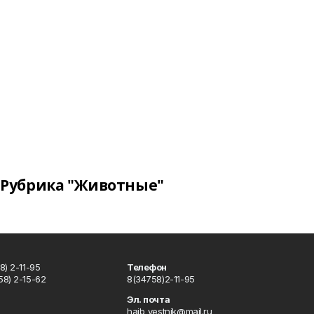
Рубрика "Животные"
) 2-11-95
Телефон
8) 2-15-62
8(34758)2-11-95
u
Эл. почта
haib_vestnik@mail.ru