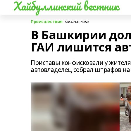
Хайбуллинский вестник
Происшествия
5 МАРТА , 16:59
В Башкирии до
ГАИ лишится а
Приставы конфисковали у жителя
автовладелец собрал штрафов на 2