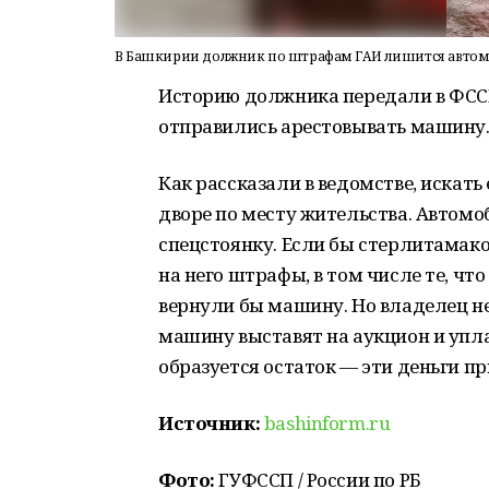
В Башкирии должник по штрафам ГАИ лишится авто
Историю должника передали в ФСС
отправились арестовывать машину
Как рассказали в ведомстве, искать
дворе по месту жительства. Автомоб
спецстоянку. Если бы стерлитамако
на него штрафы, в том числе те, чт
вернули бы машину. Но владелец н
машину выставят на аукцион и упл
образуется остаток — эти деньги 
Источник:
bashinform.ru
Фото:
ГУФССП / России по РБ