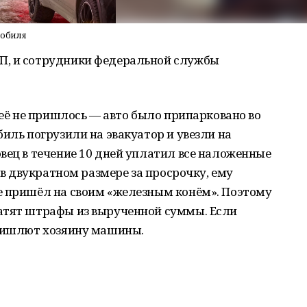
мобиля
П, и сотрудники федеральной службы
.
 её не пришлось — авто было припарковано во
иль погрузили на эвакуатор и увезли на
вец в течение 10 дней уплатил все наложенные
о в двукратном размере за просрочку, ему
е пришёл на своим «железным конём». Поэтому
атят штрафы из вырученной суммы. Если
пришлют хозяину машины.