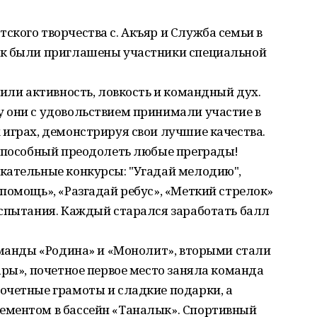
кого творчества с. Акъяр и Служба семьи в
ик были приглашены участники специальной
вили активность, ловкость и командный дух.
 они с удовольствием принимали участие в
играх, демонстрируя свои лучшие качества.
 способный преодолеть любые преграды!
кательные конкурсы: "Угадай мелодию",
помощь», «Разгадай ребус», «Меткий стрелок»
испытания. Каждый старался заработать балл
оманды «Родина» и «Монолит», вторыми стали
ары», почетное первое место заняла команда
очетные грамоты и сладкие подарки, а
ементом в бассейн «Таналык». Спортивный