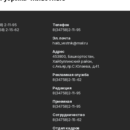
) 2-11-95
Телефон
8) 2-15-62
8(34758)2-11-95
u
Эл. почта
haib_vestnik@mail.ru
Адрес
453800, Башкортостан,
Хайбуллинский район,
с.Акъяр,пр.С.Юлаева, д.41.
Рекламная служба
8(34758)2-15-62
Редакция
8(34758)2-11-95
Приемная
8(34758)2-11-95
Сотрудничество
8(34758)2-15-62
Отдел кадров