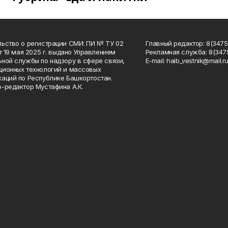
ьство о регистрации СМИ: ПИ № ТУ 02
Главный редактор: 8(34758
от 19 мая 2025 г. выдано Управлением
Рекламная служба: 8(3475
ной службы по надзору в сфере связи,
Е-mаil: haib_vestnik@mail.r
ионных технологий и массовых
аций по Республике Башкортостан.
-редактор Мустафина А.К.