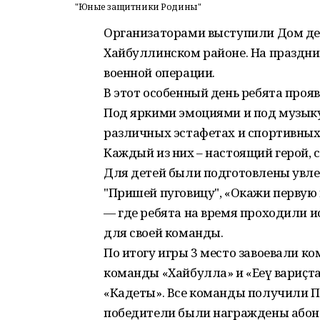
"Юные защитники Родины"
Организаторами выступили Дом детс
Хайбуллинском районе. На праздн
военной операции.
В этот особенный день ребята проя
Под яркими эмоциями и под музыку
различных эстафетах и спортивных 
Каждый из них – настоящий герой,
Для детей были подготовлены увле
"Пришей пуговицу", «Окажи первую 
— где ребята на время проходили 
для своей команды.
По итогу игры 3 место завоевали к
команды «Хайбулла» и «Еңеү вариҫт
«Кадеты». Все команды получили П
победители были награждены абон