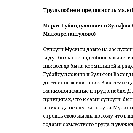
Трудолюбие и преданность мало
Марат Губайдуллович и Зульфия 
Малоарслангулово)
Супруги Мусины давно на заслуженн
ведут большое подсобное хозяйств
них всегда была кормилицей и рад
Губайдулловича и Зульфии Валетди
достойное воспитание. В их семье 
взаимопонимание и трудолюбие. Де
принципах, что и сами супруги: бы
и никогда не опускать руки. Мусины
строить свою жизнь, потому что в 
годами совместного труда и уважен