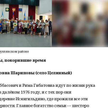
йбуллинском районе
ы, покорившие время
товна Шариповы (село Целинный)
ббасович и Рима Гибатовна идут по жизни рука
 далёком 1976 году, и с тех пор они
деревне Исянгильдино, где прожили все эти
верности. Главное богатство семьи — шестеро