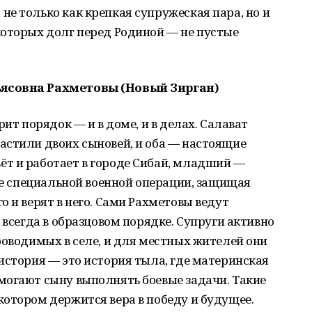
е только как крепкая супружеская пара, но и
которых долг перед Родиной — не пустые
ьясовна Рахметовы (Новый Зирган)
рит порядок — и в доме, и в делах. Салават
астили двоих сыновей, и оба — настоящие
т и работает в городе Сибай, младший —
оне специальной военной операции, защищая
 и верят в него. Сами Рахметовы ведут
 всегда в образцовом порядке. Супруги активно
роводимых в селе, и для местных жителей они
история — это история тыла, где материнская
могают сыну выполнять боевые задачи. Такие
отором держится вера в победу и будущее.