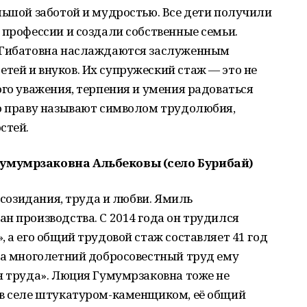
льшой заботой и мудростью. Все дети получили
 профессии и создали собственные семьи.
а Гибатовна наслаждаются заслуженным
ей и внуков. Их супружеский стаж — это не
ого уважения, терпения и умения радоваться
по праву называют символом трудолюбия,
стей.
умумрзаковна Альбековы (село Бурибай)
т созидания, труда и любви. Ямиль
н производства. С 2014 года он трудился
 а его общий трудовой стаж составляет 41 год
За многолетний добросовестный труд ему
н труда». Люция Гумумрзаковна тоже не
 в селе штукатуром-каменщиком, её общий