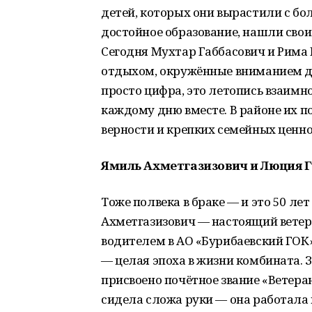
детей, которых они вырастили с бо
достойное образование, нашли свои
Сегодня Мухтар Габбасович и Рим
отдыхом, окружённые вниманием дет
просто цифра, это летопись взаимн
каждому дню вместе. В районе их 
верности и крепких семейных ценно
Ямиль Ахметгазизович и Люция Г
Тоже полвека в браке — и это 50 ле
Ахметгазизович — настоящий ветера
водителем в АО «Бурибаевский ГОК»,
— целая эпоха в жизни комбината. 
присвоено почётное звание «Ветера
сидела сложа руки — она работала