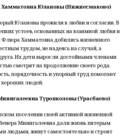
 Хамматовна Юлановы (Нижнесмаково)
оторый Юлановы прожили в любви и согласии. В
епких устоев, основанных на взаимной любви и
и Флюра Хамматовна добились жизненного
стным трудом, не надеясь на случай, а
а друга. Их дети выросли достойными членами
остью смотрят на продолжение своего рода.
ость, порядочность и упорный труд помогают
ь хороших людей.
Минигалеевна Туропколовы (Урасбаево)
юлском поселении своей активной жизненной
 Венера Минигалеевна дали жизнь пятерым
ыми людьми, живут самостоятельно и строят