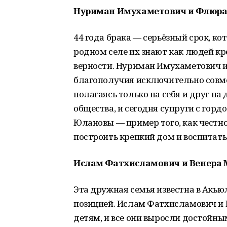
Нуриман Имухаметович и Флюра
44 года брака — серьёзный срок, к
родном селе их знают как людей кр
верности. Нуриман Имухаметович 
благополучия исключительно совме
полагаясь только на себя и друг н
общества, и сегодня супруги с горд
Юлановы — пример того, как честн
построить крепкий дом и воспитат
Ислам Фатхисламович и Венера 
Эта дружная семья известна в Акь
позицией. Ислам Фатхисламович и
детям, и все они выросли достойн