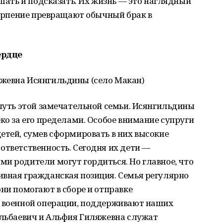
ушать и подсказать. Их жизнь — это наглядный
 терпение превращают обычный брак в
ердце
жевна Исянгильдины (село Макан)
 путь этой замечательной семьи. Исянгильдины
ко за его пределами. Особое внимание супруги
етей, сумев сформировать в них высокие
ответственность. Сегодня их дети —
и родители могут гордиться. Но главное, что
ивная гражданская позиция. Семья регулярно
ни помогают в сборе и отправке
й военной операции, поддерживают наших
альбаевич и Альфия Гиляжевна служат