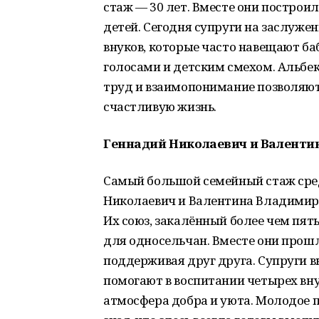
стаж — 30 лет. Вместе они построи
детей. Сегодня супруги на заслуже
внуков, которые часто навещают б
голосами и детским смехом. Альбе
труд и взаимопонимание позволяют 
счастливую жизнь.
Геннадий Николаевич и Валентин
Самый большой семейный стаж сре
Николаевич и Валентина Владимиро
Их союз, закалённый более чем пя
для односельчан. Вместе они прошли
поддерживая друг друга. Супруги в
помогают в воспитании четырех внук
атмосфера добра и уюта. Молодое п