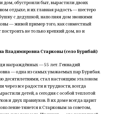
ли дом, обустроили быт, вырастили двоих
нном отдыхе, и их главная радость — шестеро
абушку с дедушкой, наполняя дом звонкими
ковы — живой пример того, как совместный
построить не только крепкий дом, но и
а Владимировна Старковы (село Бурибай)
ди награждённых — 55 лет. Геннадий
вна — одна из самых уважаемых пар Бурибая.
тью десятилетиями, стал настоящим эталоном
 через все радости и трудности, всегда
ырастили детей, а сегодня с особой теплотой
ов и двух правнуков. В их доме всегда царит
околение тянется к Старковым за советом,