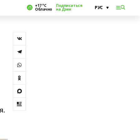
+17 °С
Подписаться
Облачно
на Дзен
я.