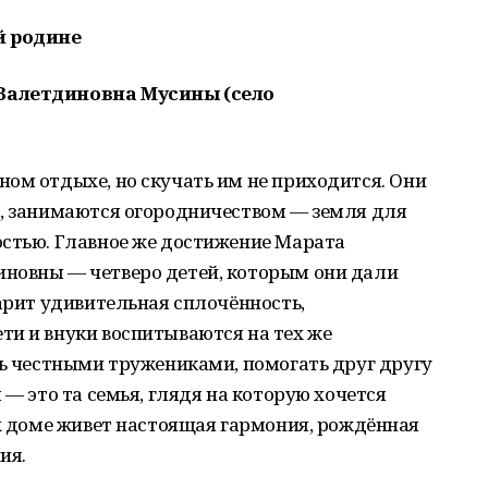
й родине
Валетдиновна Мусины (село
ом отдыхе, но скучать им не приходится. Они
о, занимаются огородничеством — земля для
остью. Главное же достижение Марата
новны — четверо детей, которым они дали
царит удивительная сплочённость,
ти и внуки воспитываются на тех же
ть честными тружениками, помогать друг другу
 — это та семья, глядя на которую хочется
их доме живет настоящая гармония, рождённая
ия.