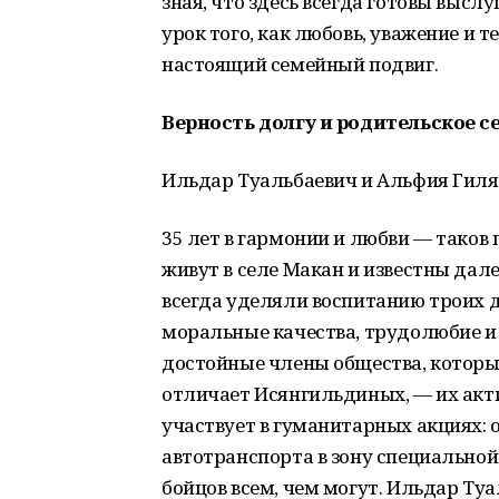
зная, что здесь всегда готовы высл
урок того, как любовь, уважение и
настоящий семейный подвиг.
Верность долгу и родительское с
Ильдар Туальбаевич и Альфия Гиля
35 лет в гармонии и любви — таков
живут в селе Макан и известны дале
всегда уделяли воспитанию троих д
моральные качества, трудолюбие и 
достойные члены общества, которым
отличает Исянгильдиных, — их акт
участвует в гуманитарных акциях: о
автотранспорта в зону специально
бойцов всем, чем могут. Ильдар Ту