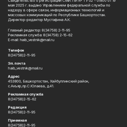
Свидетельство о регистрации СМИ: ПИ № ТУ 02 - 01800 от 19
мая 2025 г. выдано Управлением федеральной службы по
надзору в сфере связи, информационных технологий и
массовых коммуникаций по Республике Башкортостан.
Директор-редактор Мустафина А.К.
Главный редактор: 8(34758) 2-11-95
Рекламная служба: 8(34758) 2-15-62
Е-mаil: haib_vestnik@mail.ru
Телефон
8(34758)2-11-95
Эл. почта
haib_vestnik@mail.ru
Адрес
453800, Башкортостан, Хайбуллинский район,
с.Акъяр,пр.С.Юлаева, д.41.
Рекламная служба
8(34758)2-15-62
Редакция
8(34758)2-11-95
Приемная
8(34758)2-11-95