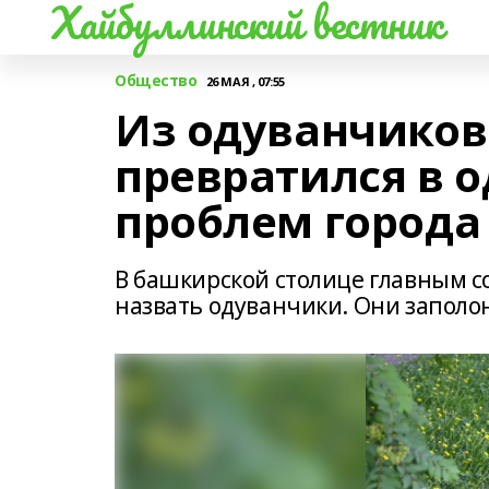
Хайбуллинский вестник
Общество
26 МАЯ , 07:55
Из одуванчиков:
превратился в о
проблем города
В башкирской столице главным с
назвать одуванчики. Они заполон