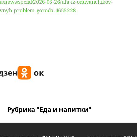
u/news/social/2026-05-26/ufa-iz-oduvanchikov-
glavnyh-problem-goroda-4655228
Рубрика "Еда и напитки"