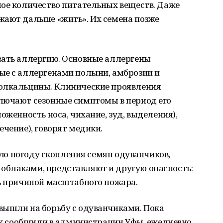
шое количество питательных веществ. Даже
жают дальше «жить». Их семена позже
вать аллергию. Основные аллергены
ые с аллергенами полыни, амброзии и
полкальцины. Клинические проявления
лючают сезонные симптомы в период его
оженность носа, чихание, зуд, выделения),
ечение), говорят медики.
ухую погоду скопления семян одуванчиков,
блаками, представляют и другую опасность:
ть причиной масштабного пожара.
вышли на борьбу с одуванчиками. Пока
как сообщили в администрации Уфы, ежедневно