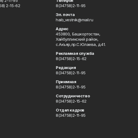
) 2-11-95
Телефон
8) 2-15-62
8(34758)2-11-95
u
Эл. почта
haib_vestnik@mail.ru
Адрес
453800, Башкортостан,
Хайбуллинский район,
с.Акъяр,пр.С.Юлаева, д.41.
Рекламная служба
8(34758)2-15-62
Редакция
8(34758)2-11-95
Приемная
8(34758)2-11-95
Сотрудничество
8(34758)2-15-62
Отдел кадров
8(34758)2-11-95