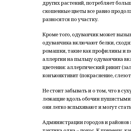
других растений, потребляет боль
скошенные цветы все равно продол
разносятся по участку.
Кроме того, одуванчик может вызы
одуванчика включают белки, сходн
ромашки, такие как профилины и 
аллергии на пыльцу одуванчика вк
цветения: аллергический ринит (зал
конъюнктивит (покраснение, слезот
Не стоит забывать и о том, что в с
лежащие вдоль обочин пушистыми о
они легко вспыхивают и могут ста
Администрации городов и районов 
тактика одна – покос. К примеру, 