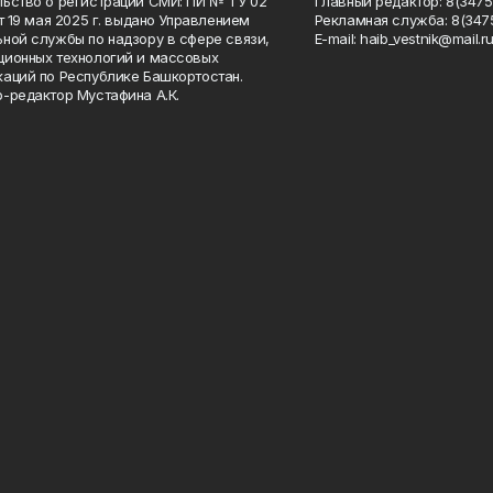
ьство о регистрации СМИ: ПИ № ТУ 02
Главный редактор: 8(34758
от 19 мая 2025 г. выдано Управлением
Рекламная служба: 8(3475
ной службы по надзору в сфере связи,
Е-mаil: haib_vestnik@mail.r
ионных технологий и массовых
аций по Республике Башкортостан.
-редактор Мустафина А.К.