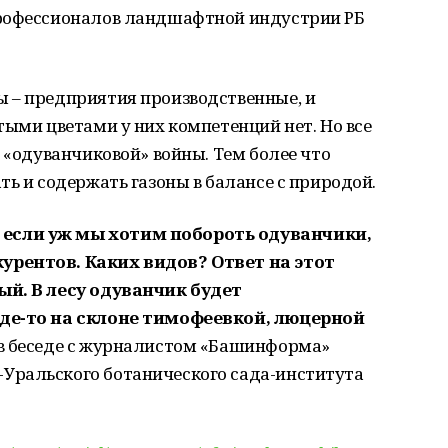
профессионалов ландшафтной индустрии РБ
 – предприятия производственные, и
тыми цветами у них компетенций нет. Но все
у «одуванчиковой» войны. Тем более что
ть и содержать газоны в балансе с природой.
если уж мы хотим побороть одуванчики,
урентов. Каких видов? Ответ на этот
ый. В лесу одуванчик будет
где-то на склоне тимофеевкой, люцерной
 в беседе с журналистом «Башинформа»
Уральского ботанического сада-института