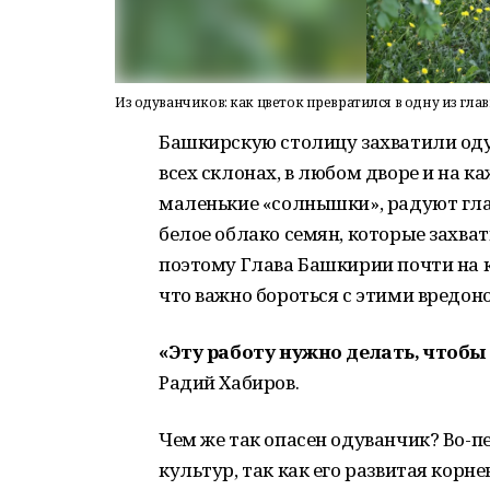
Из одуванчиков: как цветок превратился в одну из гл
Башкирскую столицу захватили оду
всех склонах, в любом дворе и на ка
маленькие «солнышки», радуют глаз
белое облако семян, которые захва
поэтому Глава Башкирии почти на 
что важно бороться с этими вредо
«Эту работу нужно делать, чтоб
Радий Хабиров.
Чем же так опасен одуванчик? Во-п
культур, так как его развитая кор