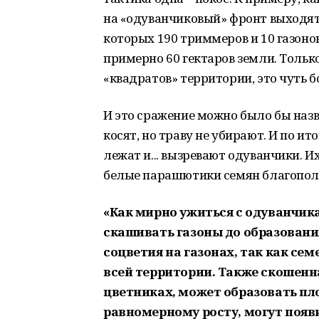
на «одуванчиковый» фронт выходят
которых 190 триммеров и 10 газон
примерно 60 гектаров земли. Только
«квадратов» территории, это чуть
И это сражение можно было бы назв
косят, но траву не убирают. И по ит
лежат и... вызревают одуванчики. 
белые парашютики семян благополу
«Как мирно ужиться с одуванчик
скашивать газоны до образовани
соцветия на газонах, так как се
всей территории. Также скошенна
цветниках, может образовать пл
равномерному росту, могут появ