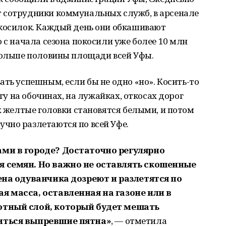
 сотрудники коммунальных служб, в арсенале
окосилок. Каждый день они обкашивают
 с начала сезона покосили уже более 10 млн
 больше половины площади всей Уфы.
ать успешным, если бы не одно «но». Косить-то
огу на обочинах, на лужайках, откосах дорог
Их желтые головки становятся белыми, и потом
чно разлетаются по всей Уфе.
ами в городе? Достаточно регулярно
я семян. Но важно не оставлять скошенные
мена одуванчика дозреют и разлетятся по
я масса, оставленная на газоне или в
отный слой, который будет мешать
иться выпревшие пятна
»
, — отметила