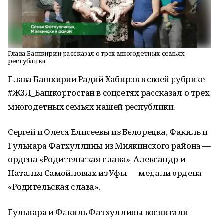
Глава Башкирии рассказал о трех многодетных семьях
республики
Глава Башкирии Радий Хабиров в своей рубрике
#ЖЗЛ_Башкортостан в соцсетях рассказал о трех
многодетных семьях нашей республики.
Сергей и Олеся Елисеевы из Белорецка, Факиль и
Гульнара Фатхуллины из Миякинского района —
ордена «Родительская слава», Александр и
Наталья Самойловых из Уфы — медали ордена
«Родительская слава».
Гульнара и Факиль Фатхуллины воспитали