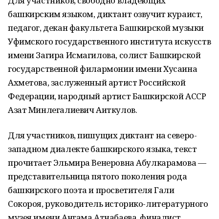
Для участников, свободно владеющих
башкирским языком, диктант озвучит кураист,
педагог, декан факультета Башкирской музыки
Уфимского государственного института искусств
имени Загира Исмагилова, солист Башкирской
государственной филармонии имени Хусаина
Ахметова, заслуженный артист Российской
Федерации, народный артист Башкирской АССР
Азат Минлегалиевич Аиткулов.
Для участников, пишущих диктант на северо-
западном диалекте башкирского языка, текст
прочитает Эльмира Венеровна Абулкарамова —
представительница пятого поколения рода
башкирского поэта и просветителя Гали
Сокороя, руководитель историко-литературного
музея имени Ангама Атнабаева, финалист