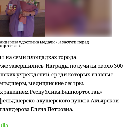
ндерова удостоена медали «За заслуги перед
кортостан»
т на семи площадках города.
же завершились. Награды получили около 300
нских учреждений, среди которых главные
ельдшеры, медицинские сестры.
охранением Республики Башкортостан»
фельдшерско-акушерского пункта Акъярской
тландерова Елена Петровна.
ulla