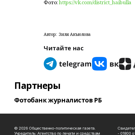
Фото:
https://vk.com/district_haibulla
Автор:
Зиля Акъюлова
Читайте нас
Партнеры
Фотобанк журналистов РБ
© 2026 Общественно-политическая газета.
Свидетел
Учредитель: Агентство по печати и средствам
- 01800 