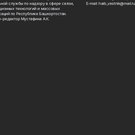
ной службы по надзору в сфере связи,
Е-mаil: haib_vestnik@mail.r
ионных технологий и массовых
аций по Республике Башкортостан.
-редактор Мустафина А.К.