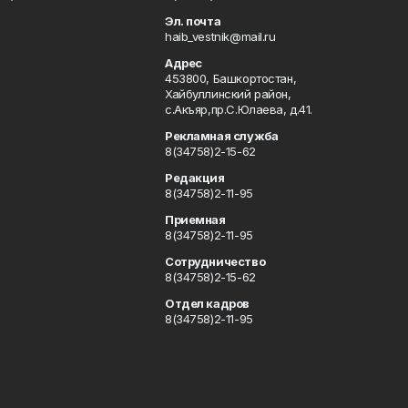
u
Эл. почта
haib_vestnik@mail.ru
Адрес
453800, Башкортостан,
Хайбуллинский район,
с.Акъяр,пр.С.Юлаева, д.41.
Рекламная служба
8(34758)2-15-62
Редакция
8(34758)2-11-95
Приемная
8(34758)2-11-95
Сотрудничество
8(34758)2-15-62
Отдел кадров
8(34758)2-11-95