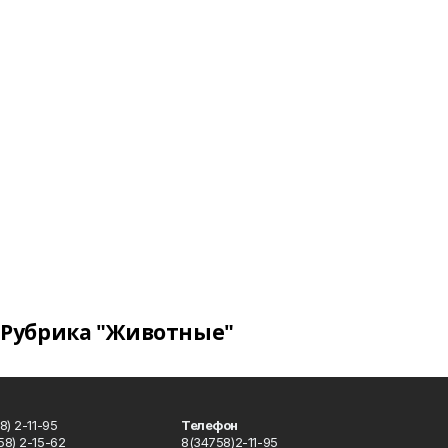
Рубрика "Животные"
) 2-11-95
Телефон
8) 2-15-62
8(34758)2-11-95