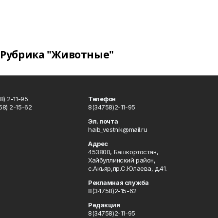
Рубрика "Животные"
) 2-11-95
Телефон
8) 2-15-62
8(34758)2-11-95
u
Эл. почта
haib_vestnik@mail.ru
Адрес
453800, Башкортостан,
Хайбуллинский район,
с.Акъяр,пр.С.Юлаева, д.41.
Рекламная служба
8(34758)2-15-62
Редакция
8(34758)2-11-95