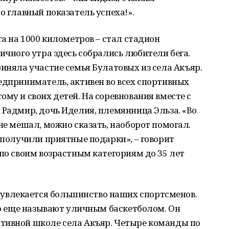
о главный показатель успеха!».
га на 1000 километров – стал стадион
ичного утра здесь собрались любители бега.
риняла участие семья Булатовых из села Акъяр.
едприниматель, активен во всех спортивных
му и своих детей. На соревнования вместе с
 Радмир, дочь Иделия, племянница Эльза. «Во
не мешал, можно сказать, наоборот помогал.
– получили приятные подарки», – говорит
 по своим возрастным категориям до 35 лет
влекается большинство наших спортсменов.
его еще называют уличным баскетболом. Он
тивной школе села Акъяр. Четыре команды по