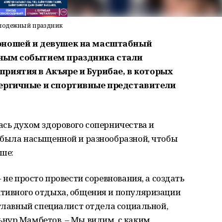
молодежный праздник
юношей и девушек на масштабный
ным событием праздника стали
риятия в Акъяре и Бурибае, в которых
нергичные и спортивные представители
сь духом здорового соперничества и
 была насыщенной и разнообразной, чтобы
ше:
не просто провести соревнования, а создать
тивного отдыха, общения и популяризации
 главный специалист отдела социальной,
нур Мамбетов. – Мы видим, с каким