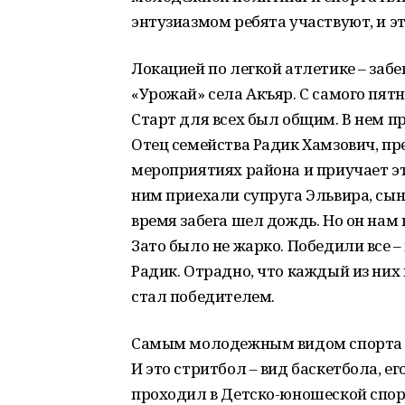
энтузиазмом ребята участвуют, и эт
Локацией по легкой атлетике – забе
«Урожай» села Акъяр. С самого пятн
Старт для всех был общим. В нем п
Отец семейства Радик Хамзович, пр
мероприятиях района и приучает это
ним приехали супруга Эльвира, сын
время забега шел дождь. Но он нам 
Зато было не жарко. Победили все 
Радик. Отрадно, что каждый из них
стал победителем.
Самым молодежным видом спорта у
И это стритбол – вид баскетбола, 
проходил в Детско-юношеской спор