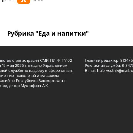
Рубрика "Еда и напитки"
ьство о регистрации СМИ: ПИ № ТУ 02
Главный редактор: 8(34758
от 19 мая 2025 г. выдано Управлением
Рекламная служба: 8(3475
ной службы по надзору в сфере связи,
Е-mаil: haib_vestnik@mail.r
ионных технологий и массовых
аций по Республике Башкортостан.
-редактор Мустафина А.К.