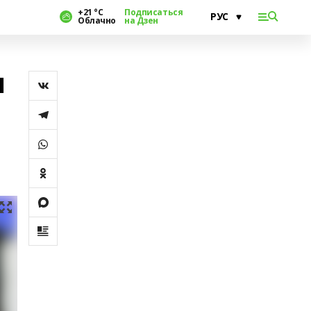
+21 °С
Подписаться
Облачно
на Дзен
я