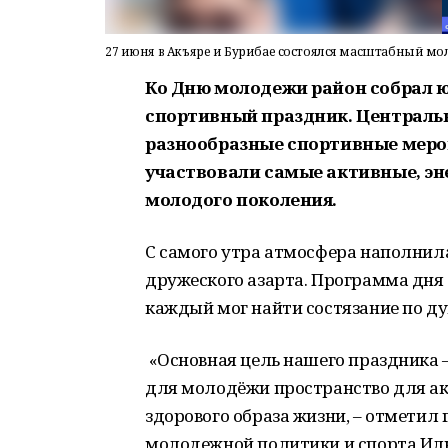
27 июня в Акъяре и Бурибае состоялся масштабный 
Ко Дню молодежи район собрал 
спортивный праздник. Централь
разнообразные спортивные мероп
участвовали самые активные, э
молодого поколения.
С самого утра атмосфера наполнила
дружеского азарта. Программа дня
каждый мог найти состязание по ду
«Основная цель нашего праздника – 
для молодёжи пространство для ак
здорового образа жизни, – отметил
молодежной политики и спорта Иль