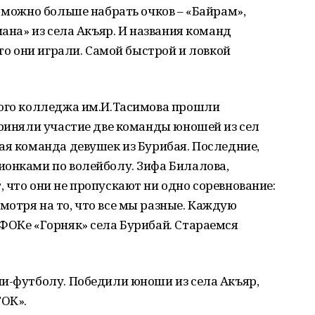
к можно больше набрать очков – «Байрам»,
иана» из села Акъяр. И названия команд
уто они играли. Самой быстрой и ловкой
ного колледжа им.И.Тасимова прошли
приняли участие две команды юношей из сел
ая команда девушек из Бурибая. Последние,
ионками по волейболу. Зифа Билалова,
 что они не пропускают ни одно соревнование:
отря на то, что все мы разные. Каждую
ФОКе «Горняк» села Бурибай. Стараемся
ни-футболу. Победили юноши из села Акъяр,
ГОК».