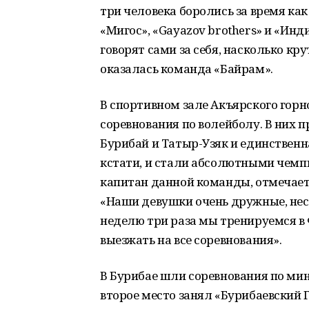
три человека боролись за время ка
«Мигос», «Gayazov brothers» и «Инд
говорят сами за себя, насколько кр
оказалась команда «Байрам».
В спортивном зале Акъярского гор
соревнования по волейболу. В них 
Бурибай и Татыр-Узяк и единственн
кстати, и стали абсолютными чемп
капитан данной команды, отмечает,
«Наши девушки очень дружные, несм
неделю три раза мы тренируемся в 
выезжать на все соревнования».
В Бурибае шли соревнования по ми
второе место занял «Бурибаевский 