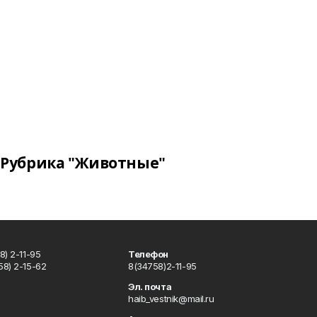
Рубрика "Животные"
) 2-11-95
Телефон
8) 2-15-62
8(34758)2-11-95
u
Эл. почта
haib_vestnik@mail.ru