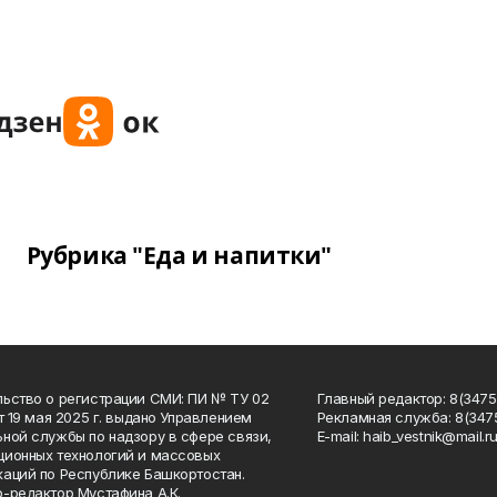
Рубрика "Еда и напитки"
ьство о регистрации СМИ: ПИ № ТУ 02
Главный редактор: 8(34758
от 19 мая 2025 г. выдано Управлением
Рекламная служба: 8(3475
ной службы по надзору в сфере связи,
Е-mаil: haib_vestnik@mail.r
ионных технологий и массовых
аций по Республике Башкортостан.
-редактор Мустафина А.К.