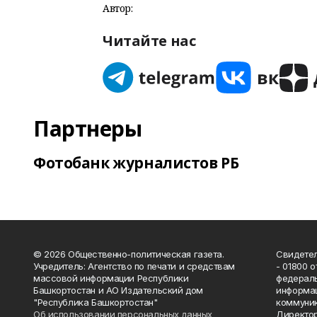
Автор:
Читайте нас
Партнеры
Фотобанк журналистов РБ
© 2026 Общественно-политическая газета.
Свидетел
Учредитель: Агентство по печати и средствам
- 01800 
массовой информации Республики
федераль
Башкортостан и АО Издательский дом
информац
"Республика Башкортостан"
коммуник
Об использовании персональных данных
Директор