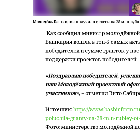
Молодёжь Башкирии получила гранты на 28 млн рубл
Как сообщил министр молодёжной 
Башкирия вошла в топ-5 самых акти
победителей и сумме грантов: у на
поддержки проектов-победителей – 
«Поздравляю победителей, успешн
наш Молодёжный проектный офис и
участников»,
– отметил Вито Сабиро
Источник:
https://www.bashinform.ru
poluchila-granty-na-28-mln-rubley-o
Фото: министерство молодёжной п