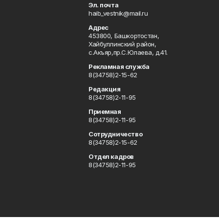
Эл. почта
haib_vestnik@mail.ru
Адрес
453800, Башкортостан,
Хайбуллинский район,
с.Акъяр,пр.С.Юлаева, д.41.
Рекламная служба
8(34758)2-15-62
Редакция
8(34758)2-11-95
Приемная
8(34758)2-11-95
Сотрудничество
8(34758)2-15-62
Отдел кадров
8(34758)2-11-95