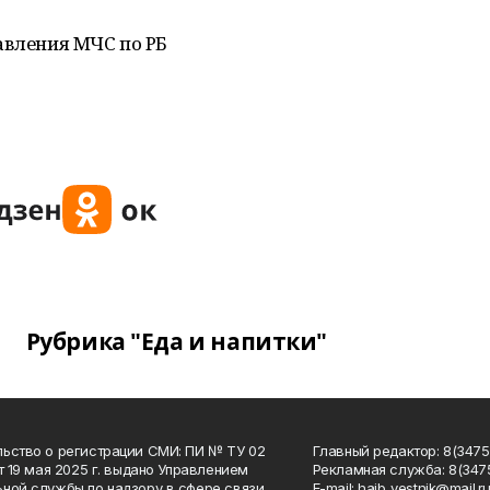
авления МЧС по РБ
Рубрика "Еда и напитки"
ьство о регистрации СМИ: ПИ № ТУ 02
Главный редактор: 8(34758
от 19 мая 2025 г. выдано Управлением
Рекламная служба: 8(3475
ной службы по надзору в сфере связи,
Е-mаil: haib_vestnik@mail.r