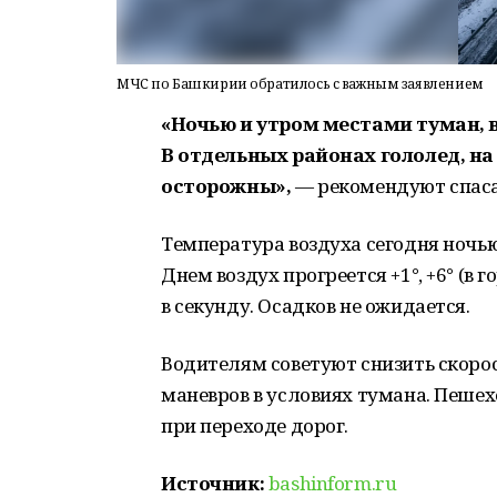
МЧС по Башкирии обратилось с важным заявлением
«Ночью и утром местами туман, в
В отдельных районах гололед, на
осторожны»,
— рекомендуют спаса
Температура воздуха сегодня ночью с
Днем воздух прогреется +1°, +6° (в г
в секунду. Осадков не ожидается.
Водителям советуют снизить скорос
маневров в условиях тумана. Пеше
при переходе дорог.
Источник:
bashinform.ru