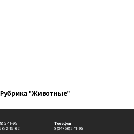
Рубрика "Животные"
) 2-11-95
Телефон
8) 2-15-62
8(34758)2-11-95
u