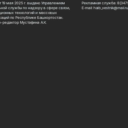
от 19 мая 2025 г. выдано Управлением
Рекламная служба: 8(3475
ной службы по надзору в сфере связи,
Е-mаil: haib_vestnik@mail.r
ионных технологий и массовых
аций по Республике Башкортостан.
-редактор Мустафина А.К.