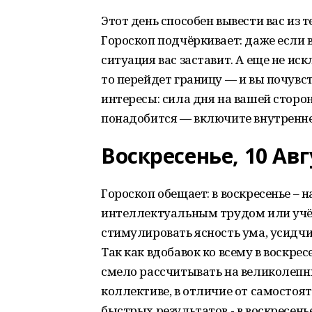
Этот день способен вывести вас из т
Гороскоп подчёркивает: даже если в
ситуация вас заставит. А еще не иск
то перейдет границу — и вы почувст
интересы: сила дня на вашей сторо
понадобится — включите внутренне
Воскресенье, 10 Авг
Гороскоп обещает: в воскресенье – н
интеллектуальным трудом или учёб
стимулировать ясность ума, усидчи
Так как вдобавок ко всему в воскре
смело рассчитывать на великолепны
коллективе, в отличие от самостоят
быстрых результатов - в воскресен