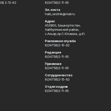
8) 2-15-62
8(34758)2-11-95
u
Эл. почта
haib_vestnik@mail.ru
Адрес
453800, Башкортостан,
Хайбуллинский район,
с.Акъяр,пр.С.Юлаева, д.41.
Рекламная служба
8(34758)2-15-62
Редакция
8(34758)2-11-95
Приемная
8(34758)2-11-95
Сотрудничество
8(34758)2-15-62
Отдел кадров
8(34758)2-11-95