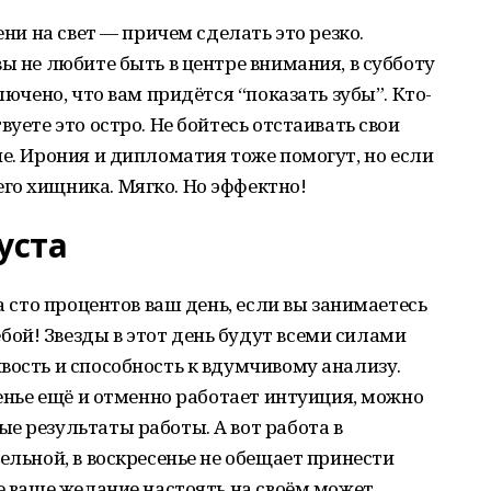
ени на свет — причем сделать это резко.
ы не любите быть в центре внимания, в субботу
лючено, что вам придётся “показать зубы”. Кто-
вуете это остро. Не бойтесь отстаивать свои
не. Ирония и дипломатия тоже помогут, но если
го хищника. Мягко. Но эффектно!
уста
а сто процентов ваш день, если вы занимаетесь
ой! Звезды в этот день будут всеми силами
вость и способность к вдумчивому анализу.
сенье ещё и отменно работает интуиция, можно
е результаты работы. А вот работа в
ельной, в воскресенье не обещает принести
ье ваше желание настоять на своём может