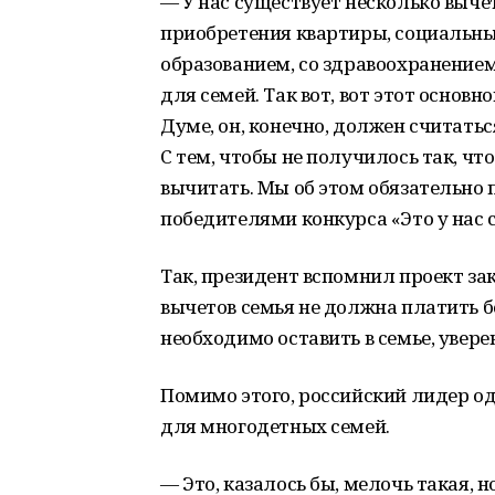
— У нас существует несколько выче
приобретения квартиры, социальны
образованием, со здравоохранением
для семей. Так вот, вот этот основн
Думе, он, конечно, должен считаться
С тем, чтобы не получилось так, чт
вычитать. Мы об этом обязательно 
победителями конкурса «Это у нас 
Так, президент вспомнил проект зак
вычетов семья не должна платить 
необходимо оставить в семье, увере
Помимо этого, российский лидер о
для многодетных семей.
— Это, казалось бы, мелочь такая,