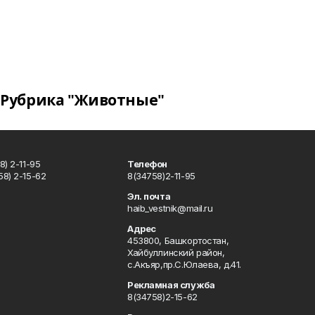
Рубрика "Животные"
) 2-11-95
Телефон
8) 2-15-62
8(34758)2-11-95
u
Эл. почта
haib_vestnik@mail.ru
Адрес
453800, Башкортостан,
Хайбуллинский район,
с.Акъяр,пр.С.Юлаева, д.41.
Рекламная служба
8(34758)2-15-62