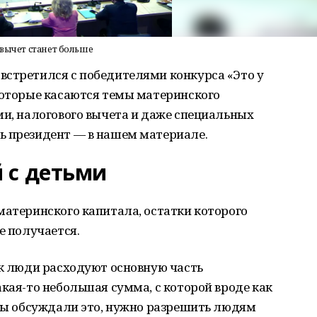
 вычет станет больше
встретился с победителями конкурса «Это у
которые касаются темы материнского
ми, налогового вычета и даже специальных
ь президент — в нашем материале.
 с детьми
материнского капитала, остатки которого
е получается.
ак люди расходуют основную часть
акая-то небольшая сумма, с которой вроде как
 мы обсуждали это, нужно разрешить людям