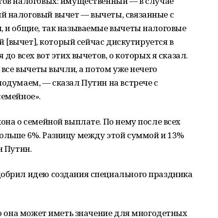
тов налоговых: имущественный — в случае
й налоговый вычет — вычеты, связанные с
, и общие, так называемые вычеты налоговые
ой [вычет], который сейчас дискутируется в
 до всех вот этих вычетов, о которых я сказал.
о все вычеты вычли, а потом уже нечего
подумаем, — сказал Путин на встрече с
семейное».
она о семейной выплате. По нему после всех
больше 6%. Разницу между этой суммой и 13%
н Путин.
добрил идею создания специального праздника
 но она может иметь значение для многодетных