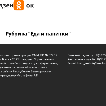
Рубрика "Еда и напитки"
ьство о регистрации СМИ: ПИ № ТУ 02
Главный редактор: 8(34758
от 19 мая 2025 г. выдано Управлением
Рекламная служба: 8(3475
ной службы по надзору в сфере связи,
Е-mаil: haib_vestnik@mail.r
ионных технологий и массовых
аций по Республике Башкортостан.
-редактор Мустафина А.К.