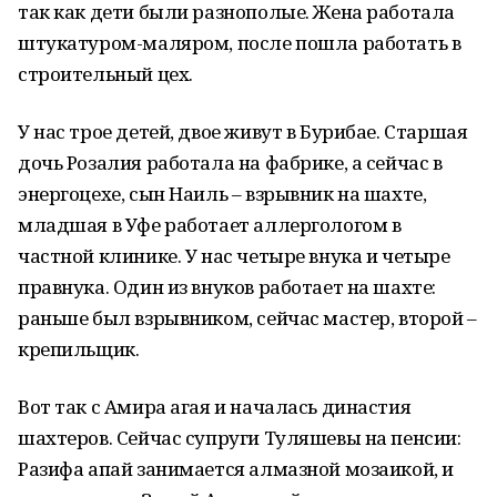
так как дети были разнополые. Жена работала
штукатуром-маляром, после пошла работать в
строительный цех.
У нас трое детей, двое живут в Бурибае. Старшая
дочь Розалия работала на фабрике, а сейчас в
энергоцехе, сын Наиль – взрывник на шахте,
младшая в Уфе работает аллергологом в
частной клинике. У нас четыре внука и четыре
правнука. Один из внуков работает на шахте:
раньше был взрывником, сейчас мастер, второй –
крепильщик.
Вот так с Амира агая и началась династия
шахтеров. Сейчас супруги Туляшевы на пенсии:
Разифа апай занимается алмазной мозаикой, и