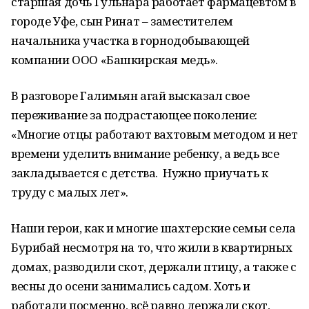
старшая дочь Гульнара работает фармацевтом в
городе Уфе, сын Ринат – заместителем
начальника участка в горнодобывающей
компании ООО «Башкирская медь».
В разговоре Галимьян агай высказал свое
переживание за подрастающее поколение:
«Многие отцы работают вахтовым методом и нет
времени уделить внимание ребенку, а ведь все
закладывается с детства. Нужно приучать к
труду с малых лет».
Наши герои, как и многие шахтерские семьи села
Бурибай несмотря на то, что жили в квартирных
домах, разводили скот, держали птицу, а также с
весны до осени занимались садом. Хоть и
работали посменно, всё равно держали скот,