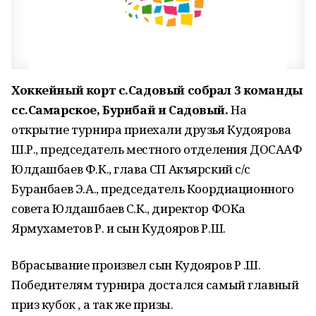
Хоккейный корт с.Садовый собрал 3 команды
сс.Самарское, Бурибай и Садовый.
На
открытие турнира приехали друзья Кудоярова
Ш.Р., председатель местного отделения ДОСААФ
Юлдашбаев Ф.К., глава СП Акъярский с/с
Буранбаев Э.А., председатель Коордиационного
совета Юлдашбаев С.К., директор ФОКа
Ярмухаметов Р. и сын Кудояров Р.Ш.
Вбрасывание произвел сын Кудояров Р .Ш.
Победителям турнира достался самый главный
приз кубок , а так же призы.