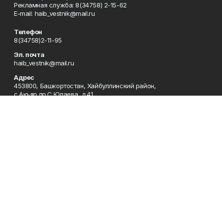
Рекламная служба: 8(34758) 2-15-62
Е-mаil: haib_vestnik@mail.ru
Телефон
8(34758)2-11-95
Эл. почта
haib_vestnik@mail.ru
Адрес
453800, Башкортостан, Хайбуллинский район,
с.Акъяр,пр.С.Юлаева, д.41.
Рекламная служба
8(34758)2-15-62
Редакция
8(34758)2-11-95
Приемная
8(34758)2-11-95
Сотрудничество
8(34758)2-15-62
Отдел кадров
8(34758)2-11-95