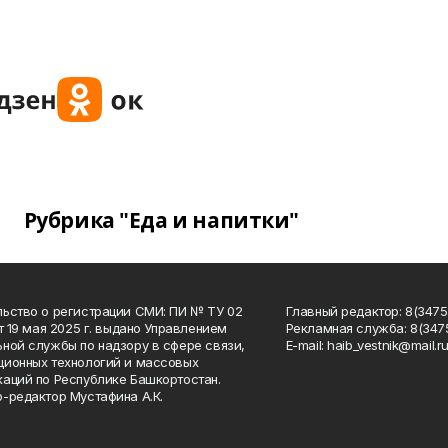
Рубрика "Еда и напитки"
ьство о регистрации СМИ: ПИ № ТУ 02
Главный редактор: 8(34758
от 19 мая 2025 г. выдано Управлением
Рекламная служба: 8(3475
ной службы по надзору в сфере связи,
Е-mаil: haib_vestnik@mail.r
ионных технологий и массовых
аций по Республике Башкортостан.
-редактор Мустафина А.К.