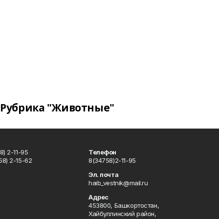
Рубрика "Животные"
) 2-11-95
Телефон
8) 2-15-62
8(34758)2-11-95
u
Эл. почта
haib_vestnik@mail.ru
Адрес
453800, Башкортостан,
Хайбуллинский район,