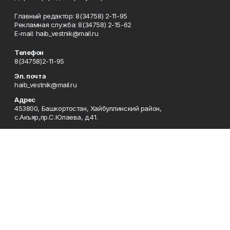
Главный редактор: 8(34758) 2-11-95
Рекламная служба: 8(34758) 2-15-62
Е-mаil: haib_vestnik@mail.ru
Телефон
8(34758)2-11-95
Эл. почта
haib_vestnik@mail.ru
Адрес
453800, Башкортостан, Хайбуллинский район,
с.Акъяр,пр.С.Юлаева, д.41.
Рекламная служба
8(34758)2-15-62
Редакция
8(34758)2-11-95
Приемная
8(34758)2-11-95
Сотрудничество
8(34758)2-15-62
Отдел кадров