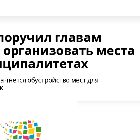
поручил главам
организовать места
иципалитетах
ачнется обустройство мест для
к