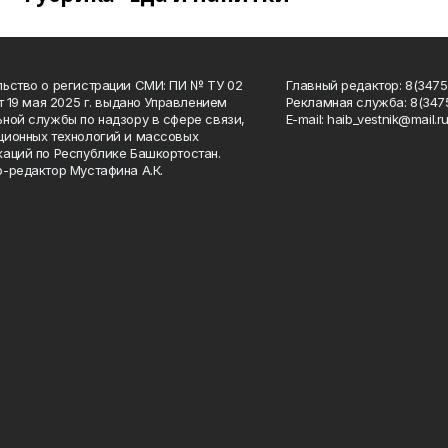
ьство о регистрации СМИ: ПИ № ТУ 02
Главный редактор: 8(34758
от 19 мая 2025 г. выдано Управлением
Рекламная служба: 8(3475
ной службы по надзору в сфере связи,
Е-mаil: haib_vestnik@mail.r
ионных технологий и массовых
аций по Республике Башкортостан.
-редактор Мустафина А.К.