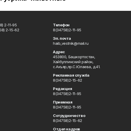
) 2-11-95
Телефон
8) 2-15-62
8(34758)2-11-95
u
Эл. почта
haib_vestnik@mail.ru
Адрес
453800, Башкортостан,
Хайбуллинский район,
с.Акъяр,пр.С.Юлаева, д.41.
Рекламная служба
8(34758)2-15-62
Редакция
8(34758)2-11-95
Приемная
8(34758)2-11-95
Сотрудничество
8(34758)2-15-62
Отдел кадров