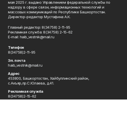
мая 2025 г. выдано Управлением федеральной службы по
надзору в сфере связи, информационных технологий и
массовых коммуникаций по Республике Башкортостан.
Директор-редактор Мустафина А.К.
Главный редактор: 8(34758) 2-11-95
Рекламная служба: 8(34758) 2-15-62
Е-mаil: haib_vestnik@mail.ru
Телефон
8(34758)2-11-95
Эл. почта
haib_vestnik@mail.ru
Адрес
453800, Башкортостан, Хайбуллинский район,
с.Акъяр,пр.С.Юлаева, д.41.
Рекламная служба
8(34758)2-15-62
Редакция
8(34758)2-11-95
Приемная
8(34758)2-11-95