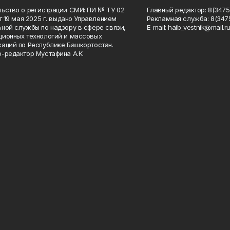
ьство о регистрации СМИ: ПИ № ТУ 02
Главный редактор: 8(34758
от 19 мая 2025 г. выдано Управлением
Рекламная служба: 8(3475
ной службы по надзору в сфере связи,
Е-mаil: haib_vestnik@mail.r
ионных технологий и массовых
аций по Республике Башкортостан.
-редактор Мустафина А.К.