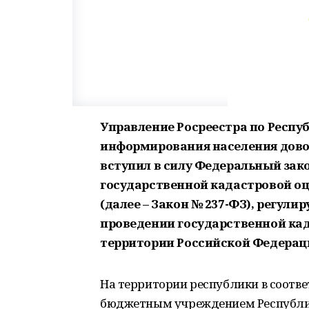
Управление Росреестра по Респу
информирования населения доводи
вступил в силу Федеральный зако
государственной кадастровой оц
(далее – Закон № 237-ФЗ), регу
проведении государственной када
территории Российской Федерац
На территории республики в соотв
бюджетным учреждением Республи