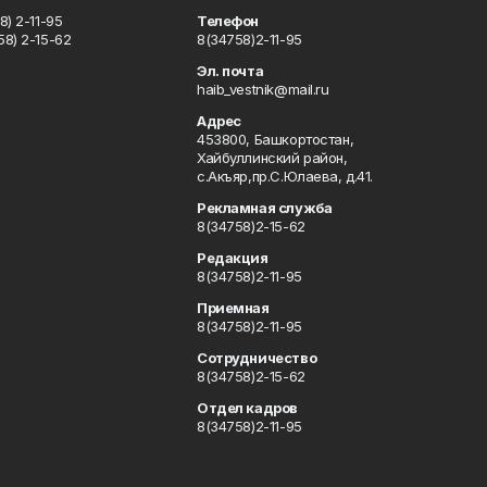
) 2-11-95
Телефон
8) 2-15-62
8(34758)2-11-95
u
Эл. почта
haib_vestnik@mail.ru
Адрес
453800, Башкортостан,
Хайбуллинский район,
с.Акъяр,пр.С.Юлаева, д.41.
Рекламная служба
8(34758)2-15-62
Редакция
8(34758)2-11-95
Приемная
8(34758)2-11-95
Сотрудничество
8(34758)2-15-62
Отдел кадров
8(34758)2-11-95