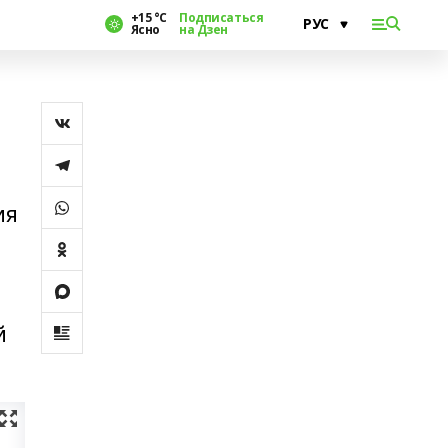
+15 °С
Подписаться
Ясно
на Дзен
ия
й