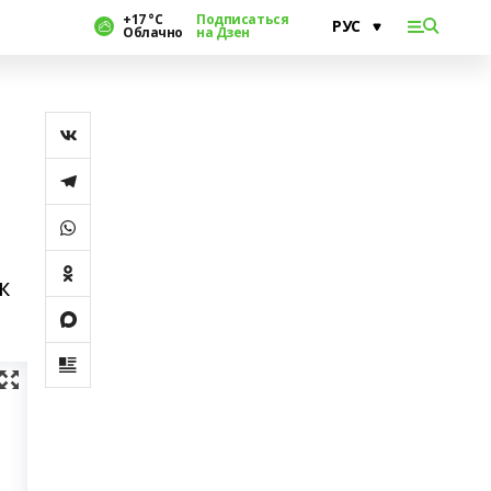
+17 °С
Подписаться
Облачно
на Дзен
к