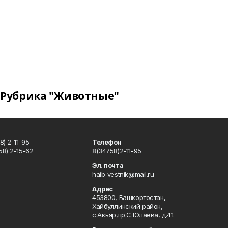
Рубрика "Животные"
) 2-11-95
Телефон
8) 2-15-62
8(34758)2-11-95
u
Эл. почта
haib_vestnik@mail.ru
Адрес
453800, Башкортостан,
Хайбуллинский район,
с.Акъяр,пр.С.Юлаева, д.41.