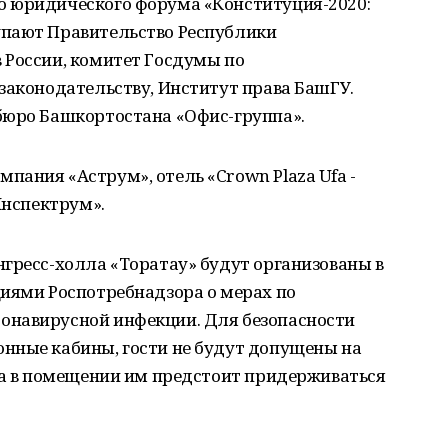
о юридического форума «Конституция-2020:
упают Правительство Республики
 России, комитет Госдумы по
законодательству, Институт права БашГУ.
бюро Башкортостана «Офис-группа».
ания «Аструм», отель «Crown Plaza Ufa -
Инспектрум».
гресс-холла «Торатау» будут организованы в
циями Роспотребнадзора о мерах по
онавирусной инфекции. Для безопасности
нные кабины, гости не будут допущены на
 а в помещении им предстоит придерживаться