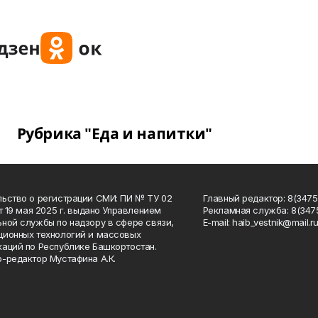
Рубрика "Еда и напитки"
ьство о регистрации СМИ: ПИ № ТУ 02
Главный редактор: 8(34758
от 19 мая 2025 г. выдано Управлением
Рекламная служба: 8(3475
ной службы по надзору в сфере связи,
Е-mаil: haib_vestnik@mail.r
ионных технологий и массовых
аций по Республике Башкортостан.
-редактор Мустафина А.К.