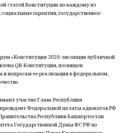
ркой статей Конституции по каждому из
, социальные гарантии, государственное
рум «Конституция-2020: эволюция публичной
авлена QR-Конституция, посвящен
 и вопросам ее реализации в федеральном,
честве.
имают участие Глава Республики
-президент Федеральной палаты адвокатов РФ
Правительства Республики Башкортостан
итета Государственной Думы ФС РФ по
 законодательству Павел Крашенинников,