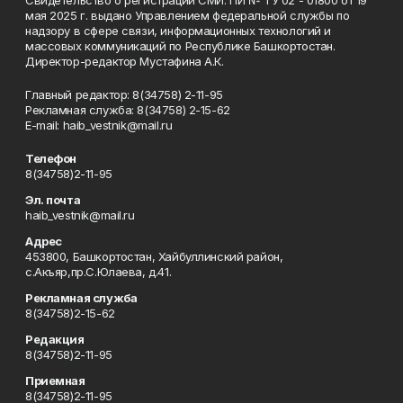
Свидетельство о регистрации СМИ: ПИ № ТУ 02 - 01800 от 19
мая 2025 г. выдано Управлением федеральной службы по
надзору в сфере связи, информационных технологий и
массовых коммуникаций по Республике Башкортостан.
Директор-редактор Мустафина А.К.
Главный редактор: 8(34758) 2-11-95
Рекламная служба: 8(34758) 2-15-62
Е-mаil: haib_vestnik@mail.ru
Телефон
8(34758)2-11-95
Эл. почта
haib_vestnik@mail.ru
Адрес
453800, Башкортостан, Хайбуллинский район,
с.Акъяр,пр.С.Юлаева, д.41.
Рекламная служба
8(34758)2-15-62
Редакция
8(34758)2-11-95
Приемная
8(34758)2-11-95