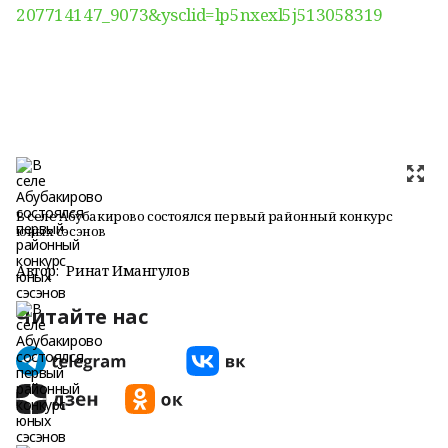
207714147_9073&ysclid=lp5nxexl5j513058319
В селе Абубакирово состоялся первый районный конкурс
юных сэсэнов
Автор:
Ринат Имангулов
Читайте нас