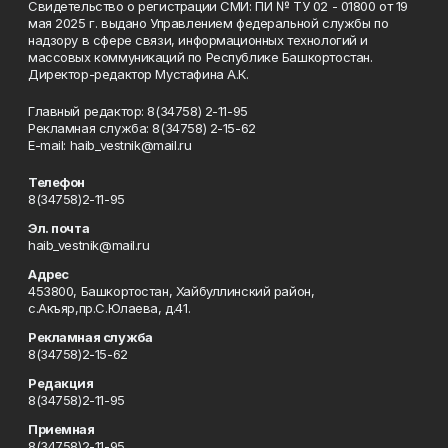
Свидетельство о регистрации СМИ: ПИ № ТУ 02 - 01800 от 19
мая 2025 г. выдано Управлением федеральной службы по
надзору в сфере связи, информационных технологий и
массовых коммуникаций по Республике Башкортостан.
Директор-редактор Мустафина А.К.
Главный редактор: 8(34758) 2-11-95
Рекламная служба: 8(34758) 2-15-62
Е-mаil: haib_vestnik@mail.ru
Телефон
8(34758)2-11-95
Эл. почта
haib_vestnik@mail.ru
Адрес
453800, Башкортостан, Хайбуллинский район,
с.Акъяр,пр.С.Юлаева, д.41.
Рекламная служба
8(34758)2-15-62
Редакция
8(34758)2-11-95
Приемная
8(34758)2-11-95