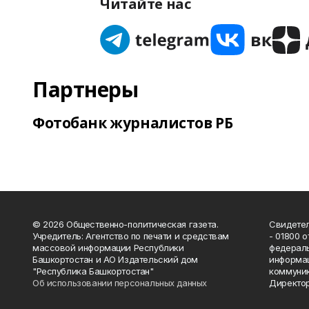
Читайте нас
Партнеры
Фотобанк журналистов РБ
© 2026 Общественно-политическая газета.
Свидетел
Учредитель: Агентство по печати и средствам
- 01800 
массовой информации Республики
федераль
Башкортостан и АО Издательский дом
информац
"Республика Башкортостан"
коммуник
Об использовании персональных данных
Директор