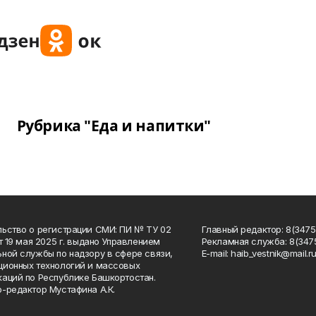
Рубрика "Еда и напитки"
ьство о регистрации СМИ: ПИ № ТУ 02
Главный редактор: 8(34758
от 19 мая 2025 г. выдано Управлением
Рекламная служба: 8(3475
ной службы по надзору в сфере связи,
Е-mаil: haib_vestnik@mail.r
ионных технологий и массовых
аций по Республике Башкортостан.
-редактор Мустафина А.К.