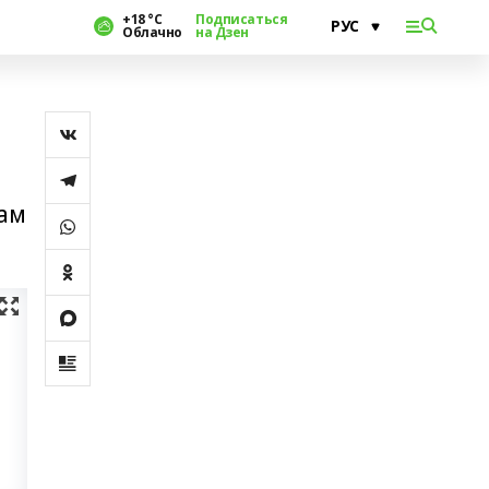
+18 °С
Подписаться
Облачно
на Дзен
сам