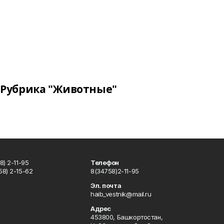
Рубрика "Животные"
) 2-11-95
Телефон
8) 2-15-62
8(34758)2-11-95
u
Эл. почта
haib_vestnik@mail.ru
Адрес
453800, Башкортостан,