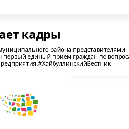
ает кадры
муниципального района представителями
н первый единый прием граждан по вопро
 предприятия.#ХайбуллинскийВестник