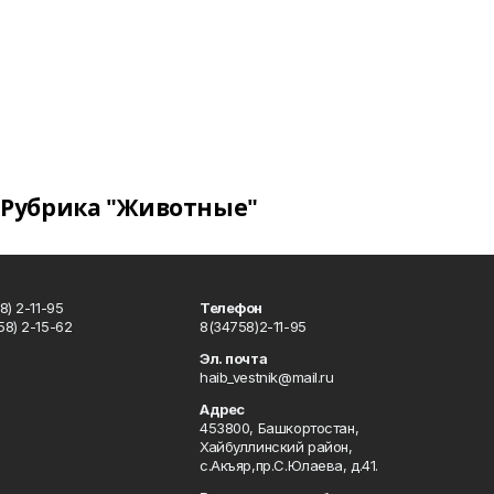
Рубрика "Животные"
) 2-11-95
Телефон
8) 2-15-62
8(34758)2-11-95
u
Эл. почта
haib_vestnik@mail.ru
Адрес
453800, Башкортостан,
Хайбуллинский район,
с.Акъяр,пр.С.Юлаева, д.41.