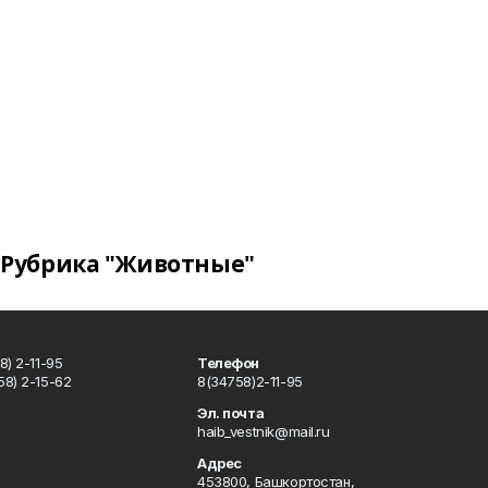
Рубрика "Животные"
) 2-11-95
Телефон
8) 2-15-62
8(34758)2-11-95
u
Эл. почта
haib_vestnik@mail.ru
Адрес
453800, Башкортостан,