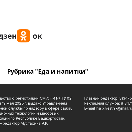
Рубрика "Еда и напитки"
ьство о регистрации СМИ: ПИ № ТУ 02
Главный редактор: 8(34758
от 19 мая 2025 г. выдано Управлением
Рекламная служба: 8(3475
ной службы по надзору в сфере связи,
Е-mаil: haib_vestnik@mail.r
ионных технологий и массовых
аций по Республике Башкортостан.
-редактор Мустафина А.К.