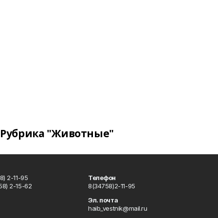
Рубрика "Животные"
) 2-11-95
Телефон
8) 2-15-62
8(34758)2-11-95
u
Эл. почта
haib_vestnik@mail.ru