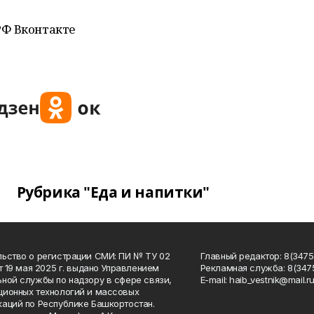
РФ Вконтакте
Рубрика "Еда и напитки"
ьство о регистрации СМИ: ПИ № ТУ 02
Главный редактор: 8(34758
от 19 мая 2025 г. выдано Управлением
Рекламная служба: 8(3475
ной службы по надзору в сфере связи,
Е-mаil: haib_vestnik@mail.r
ионных технологий и массовых
аций по Республике Башкортостан.