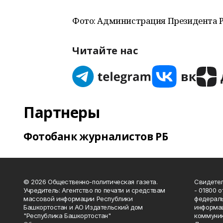
Фото: Администрация Президента 
Читайте нас
Партнеры
Фотобанк журналистов РБ
© 2026 Общественно-политическая газета.
Свидетел
Учредитель: Агентство по печати и средствам
- 01800 
массовой информации Республики
федераль
Башкортостан и АО Издательский дом
информац
"Республика Башкортостан"
коммуник