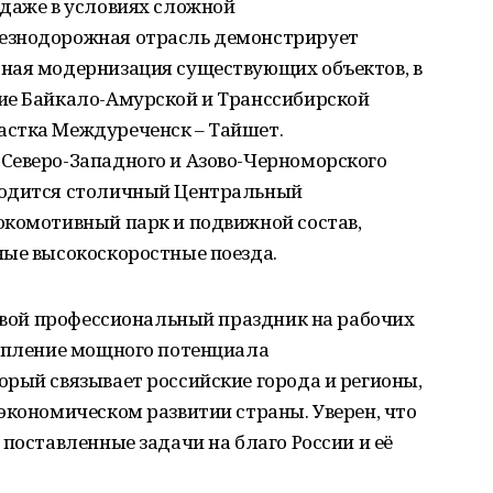
 даже в условиях сложной
езнодорожная отрасль демонстрирует
ная модернизация существующих объектов, в
ие Байкало-Амурской и Транссибирской
астка Междуреченск – Тайшет.
Северо-Западного и Азово-Черноморского
водится столичный Центральный
окомотивный парк и подвижной состав,
ные высокоскоростные поезда.
 свой профессиональный праздник на рабочих
репление мощного потенциала
рый связывает российские города и регионы,
экономическом развитии страны. Уверен, что
 поставленные задачи на благо России и её