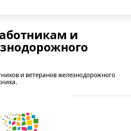
аботникам и
езнодорожного
тников и ветеранов железнодорожного
жника.