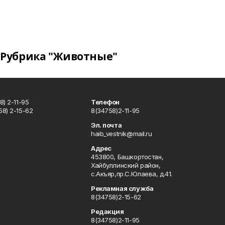
Рубрика "Животные"
) 2-11-95
Телефон
8) 2-15-62
8(34758)2-11-95
u
Эл. почта
haib_vestnik@mail.ru
Адрес
453800, Башкортостан,
Хайбуллинский район,
с.Акъяр,пр.С.Юлаева, д.41.
Рекламная служба
8(34758)2-15-62
Редакция
8(34758)2-11-95