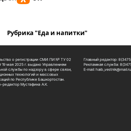
Рубрика "Еда и напитки"
ьство о регистрации СМИ: ПИ № ТУ 02
Главный редактор: 8(34758
от 19 мая 2025 г. выдано Управлением
Рекламная служба: 8(3475
ной службы по надзору в сфере связи,
Е-mаil: haib_vestnik@mail.r
ионных технологий и массовых
аций по Республике Башкортостан.
-редактор Мустафина А.К.