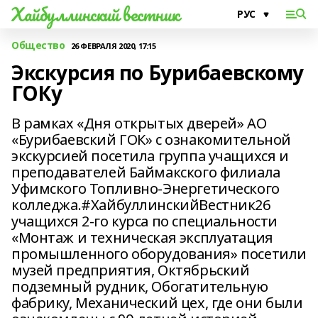
Хайбуллинский вестник
Общество
26 ФЕВРАЛЯ 2020, 17:15
Экскурсия по Бурибаевскому
ГОКу
В рамках «Дня открытых дверей» АО
«Бурибаевский ГОК» с ознакомительной
экскурсией посетила группа учащихся и
преподавателей Баймакского филиала
Уфимского Топливно-Энергетического
колледжа.#ХайбуллинскийВестник26
учащихся 2-го курса по специальности
«Монтаж и техническая эксплуатация
промышленного оборудования» посетили
музей предприятия, Октябрьский
подземный рудник, Обогатительную
фабрику, Механический цех, где они были