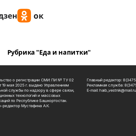
Рубрика "Еда и напитки"
ьство о регистрации СМИ: ПИ № ТУ 02
Главный редактор: 8(34758
от 19 мая 2025 г. выдано Управлением
Рекламная служба: 8(3475
ной службы по надзору в сфере связи,
Е-mаil: haib_vestnik@mail.r
ионных технологий и массовых
аций по Республике Башкортостан.
-редактор Мустафина А.К.