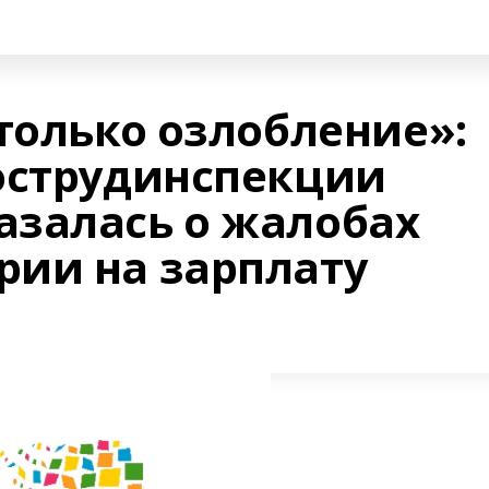
только озлобление»:
острудинспекции
залась о жалобах
ии на зарплату