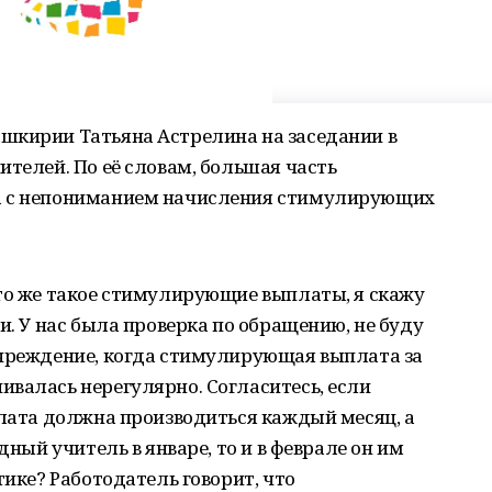
шкирии Татьяна Астрелина на заседании в
ителей. По её словам, большая часть
а с непониманием начисления стимулирующих
что же такое стимулирующие выплаты, я скажу
и. У нас была проверка по обращению, не буду
учреждение, когда стимулирующая выплата за
валась нерегулярно. Согласитесь, если
плата должна производиться каждый месяц, а
дный учитель в январе, то и в феврале он им
тике? Работодатель говорит, что