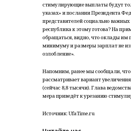
стимулирующие выплаты будут тол
указах» и послании Президента Фе
представителей социально важных 
республика к этому готова? На при
обращаться, видно, что оклады им
минимуму и размеры зарплат не из
озлобление».
Напомним, ранее мы сообщали, чт
рассматривает вариант увеличения 
(сейчас 8,8 тысячи). Глава ведомс
мера приведёт к урезанию стимул
Источник: UfaTime.ru
Читайте нас