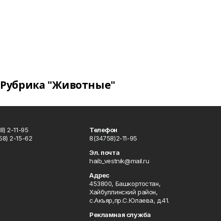
Рубрика "Животные"
) 2-11-95
Телефон
8) 2-15-62
8(34758)2-11-95
u
Эл. почта
haib_vestnik@mail.ru
Адрес
453800, Башкортостан,
Хайбуллинский район,
с.Акъяр,пр.С.Юлаева, д.41.
Рекламная служба