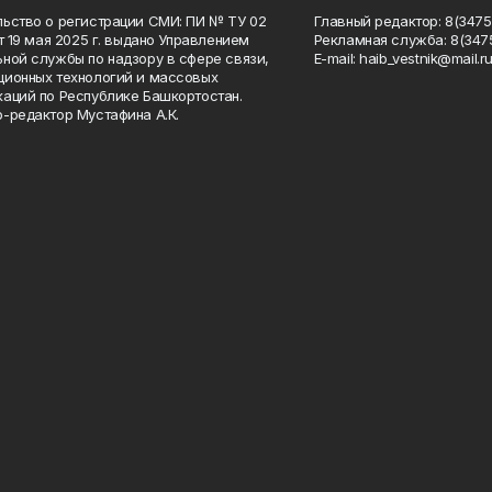
ьство о регистрации СМИ: ПИ № ТУ 02
Главный редактор: 8(34758
от 19 мая 2025 г. выдано Управлением
Рекламная служба: 8(3475
ной службы по надзору в сфере связи,
Е-mаil: haib_vestnik@mail.r
ионных технологий и массовых
аций по Республике Башкортостан.
-редактор Мустафина А.К.