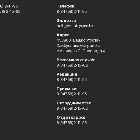
) 2-11-95
Телефон
8) 2-15-62
8(34758)2-11-95
u
Эл. почта
haib_vestnik@mail.ru
Адрес
453800, Башкортостан,
Хайбуллинский район,
с.Акъяр,пр.С.Юлаева, д.41.
Рекламная служба
8(34758)2-15-62
Редакция
8(34758)2-11-95
Приемная
8(34758)2-11-95
Сотрудничество
8(34758)2-15-62
Отдел кадров
8(34758)2-11-95