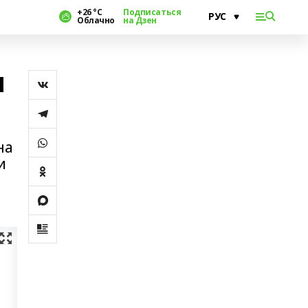
+26 °С
Подписаться
Облачно
на Дзен
м
на
и