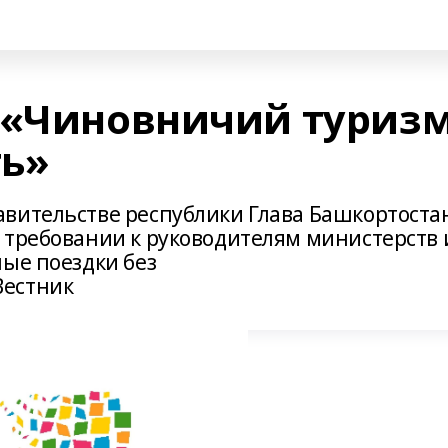
 «Чиновничий туриз
ть»
вительстве республики Глава Башкортоста
 требовании к руководителям министерств 
ные поездки без
Вестник