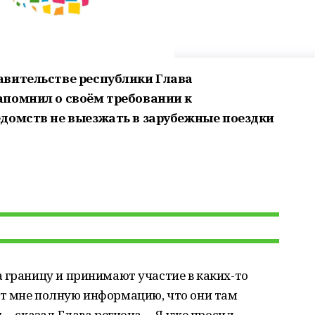
авительстве республики Глава
апомнил о своём требовании к
домств не выезжать в зарубежные поездки
 границу и принимают участие в каких-то
т мне полную информацию, что они там
 – сказал Глава региона. – Я уже просил