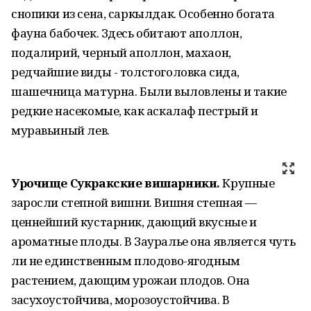
снопики из сена, саркылдак. Особенно богата
фауна бабочек. Здесь обитают аполлон,
подалирий, черный аполлон, махаон,
редчайшие виды - толстоголовка сида,
шашечница матурна. Были выловлены и такие
редкие насекомые, как аскалаф пестрый и
муравьиный лев.
Урочище Сукракские вишарники.
Крупные
заросли степной вишни. Вишня степная —
ценнейший кустарник, дающий вкусные и
ароматные плоды. В Зауралье она является чуть
ли не единственным плодово-ягодным
растением, дающим урожаи плодов. Она
засухоустойчива, морозоустойчива. В