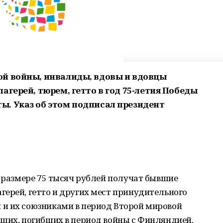
ой войны, инвалиды, вдовы и вдовцы
агерей, тюрем, гетто в год 75-летия Победы
. Указ об этом подписал президент
в размере 75 тысяч рублей получат бывшие
ерей, гетто и других мест принудительного
и их союзниками в период Второй мировой
ащих, погибших в период войны с Финляндией,