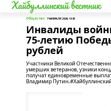
Хайбуллинский вестник
Общество
7 ФЕВРАЛЯ 2020, 13:35
Инвалиды войны
75-летию Победы
рублей
Участники Великой Отечественн
умерших ветеранов, узники концл
получат единовременные выплаты
Владимир Путин.#Хайбуллински