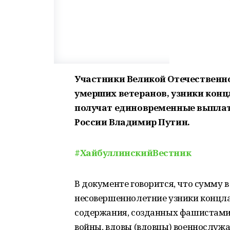
Участники Великой Отечественн
умерших ветеранов, узники концл
получат единовременные выплаты
России Владимир Путин.
#ХайбуллинскийВестник
В документе говорится, что сумму 
несовершеннолетние узники концлаг
содержания, созданных фашистами 
войны, вдовы (вдовцы) военнослуж