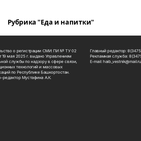
Рубрика "Еда и напитки"
ьство о регистрации СМИ: ПИ № ТУ 02
Главный редактор: 8(34758
от 19 мая 2025 г. выдано Управлением
Рекламная служба: 8(3475
ной службы по надзору в сфере связи,
Е-mаil: haib_vestnik@mail.r
ионных технологий и массовых
аций по Республике Башкортостан.
-редактор Мустафина А.К.