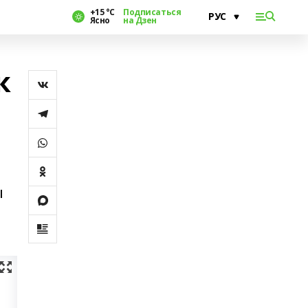
+15 °С
Подписаться
Ясно
на Дзен
к
ч
ы