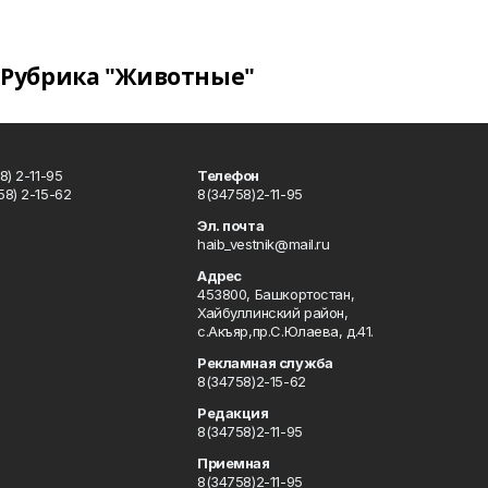
Рубрика "Животные"
) 2-11-95
Телефон
8) 2-15-62
8(34758)2-11-95
u
Эл. почта
haib_vestnik@mail.ru
Адрес
453800, Башкортостан,
Хайбуллинский район,
с.Акъяр,пр.С.Юлаева, д.41.
Рекламная служба
8(34758)2-15-62
Редакция
8(34758)2-11-95
Приемная
8(34758)2-11-95