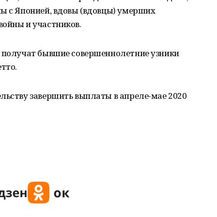
ы с Японией, вдовы (вдовцы) умерших
войны и участников.
й получат бывшие совершеннолетние узники
тто.
льству завершить выплаты в апреле-мае 2020