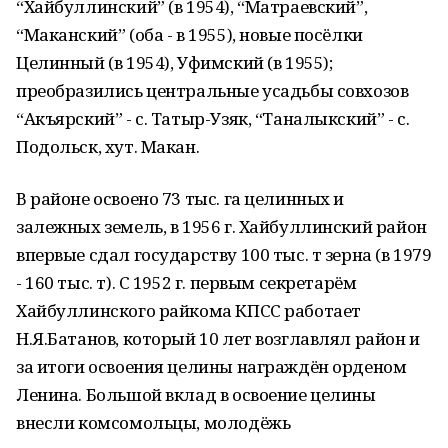
“Хайбуллинский” (в 1954), “Матраевский”,
“Маканский” (оба - в 1955), новые посёлки
Целинный (в 1954), Уфимский (в 1955);
преобразились центральные усадьбы совхозов
“Акъярский” - с. Татыр-Узяк, “Таналыкский” - c.
Подольск, хут. Макан.
В районе освоено 73 тыс. га целинных и
залежных земель, в 1956 г. Хайбуллинский район
впервые сдал государству 100 тыс. т зерна (в 1979
- 160 тыс. т). С 1952 г. первым секретарём
Хайбуллинского райкома КПСС работает
Н.Я.Батанов, который 10 лет возглавлял район и
за итоги освоения целины награждён орденом
Ленина. Большой вклад в освоение целины
внесли комсомольцы, молодёжь