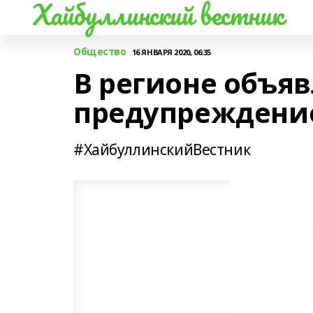
Хайбуллинский вестник
Общество
16 ЯНВАРЯ 2020, 06:35
В регионе объя
предупреждени
#ХайбуллинскийВестник