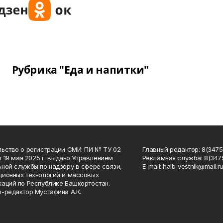
Рубрика "Еда и напитки"
ьство о регистрации СМИ: ПИ № ТУ 02
Главный редактор: 8(34758
от 19 мая 2025 г. выдано Управлением
Рекламная служба: 8(3475
ной службы по надзору в сфере связи,
Е-mаil: haib_vestnik@mail.r
ионных технологий и массовых
аций по Республике Башкортостан.
-редактор Мустафина А.К.