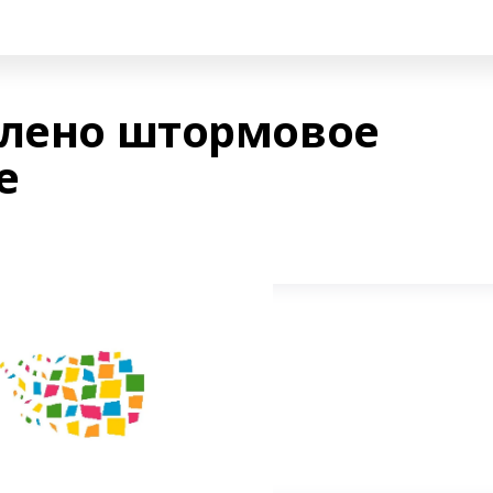
влено штормовое
е