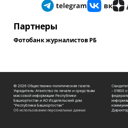
Партнеры
Фотобанк журналистов РБ
© 2026 Общественно-политическая газета.
Свидетел
Учредитель: Агентство по печати и средствам
- 01800 
массовой информации Республики
федераль
Башкортостан и АО Издательский дом
информац
"Республика Башкортостан"
коммуник
Об использовании персональных данных
Директор