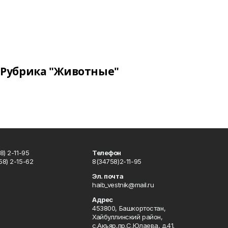
Рубрика "Животные"
) 2-11-95
Телефон
8) 2-15-62
8(34758)2-11-95
u
Эл. почта
haib_vestnik@mail.ru
Адрес
453800, Башкортостан,
Хайбуллинский район,
с.Акъяр,пр.С.Юлаева, д.41.