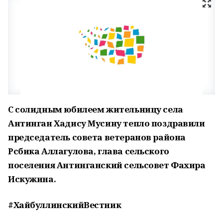
С солидным юбилеем жительницу села
Антинган Хадису Мусину тепло поздравили
председатель совета ветеранов района
Рсбика Аллагулова, глава сельского
поселения Антинганский сельсовет Фахира
Искужина.
#ХайбуллинскийВестник