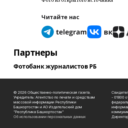
Читайте нас
Партнеры
Фотобанк журналистов РБ
© 2026 Общественно-политическая газета.
Свидетел
Учредитель: Агентство по печати и средствам
- 01800 
массовой информации Республики
федераль
Башкортостан и АО Издательский дом
информац
"Республика Башкортостан"
коммуник
Об использовании персональных данных
Директор