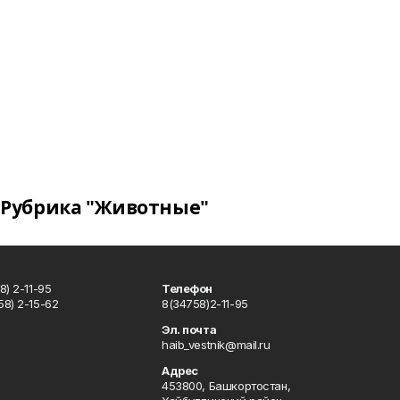
Рубрика "Животные"
) 2-11-95
Телефон
8) 2-15-62
8(34758)2-11-95
u
Эл. почта
haib_vestnik@mail.ru
Адрес
453800, Башкортостан,