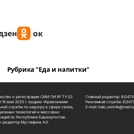
Рубрика "Еда и напитки"
ьство о регистрации СМИ: ПИ № ТУ 02
Главный редактор: 8(34758
от 19 мая 2025 г. выдано Управлением
Рекламная служба: 8(3475
ной службы по надзору в сфере связи,
Е-mаil: haib_vestnik@mail.r
ионных технологий и массовых
аций по Республике Башкортостан.
-редактор Мустафина А.К.