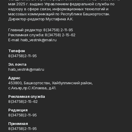
мая 2025 г. выдано Управлением федеральной службы по
надзору в сфере связи, информационных технологий и
массовых коммуникаций по Республике Башкортостан.
Директор-редактор Мустафина А.К.
Главный редактор: 8(34758) 2-11-95
Рекламная служба: 8(34758) 2-15-62
Е-mаil: haib_vestnik@mail.ru
Телефон
8(34758)2-11-95
Эл. почта
haib_vestnik@mail.ru
Адрес
453800, Башкортостан, Хайбуллинский район,
с.Акъяр,пр.С.Юлаева, д.41.
Рекламная служба
8(34758)2-15-62
Редакция
8(34758)2-11-95
Приемная
8(34758)2-11-95