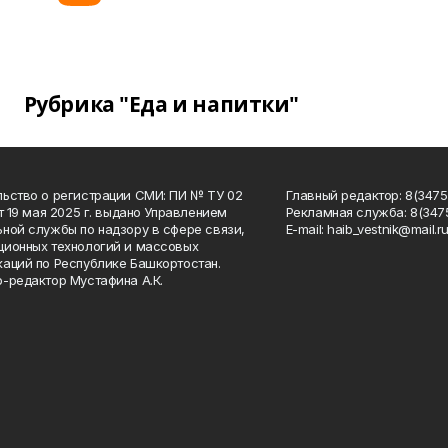
Рубрика "Еда и напитки"
ьство о регистрации СМИ: ПИ № ТУ 02
Главный редактор: 8(34758
от 19 мая 2025 г. выдано Управлением
Рекламная служба: 8(3475
ной службы по надзору в сфере связи,
Е-mаil: haib_vestnik@mail.r
ионных технологий и массовых
аций по Республике Башкортостан.
-редактор Мустафина А.К.