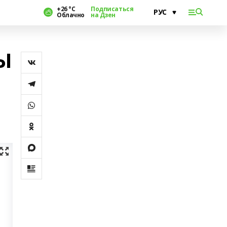
+26 °С
Подписаться
Облачно
на Дзен
Ы