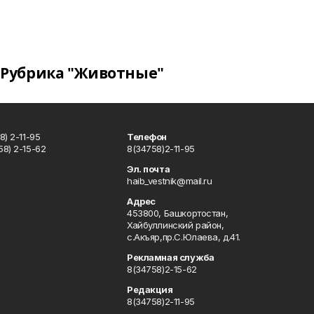
Рубрика "Животные"
) 2-11-95
Телефон
8) 2-15-62
8(34758)2-11-95
u
Эл. почта
haib_vestnik@mail.ru
Адрес
453800, Башкортостан,
Хайбуллинский район,
с.Акъяр,пр.С.Юлаева, д.41.
Рекламная служба
8(34758)2-15-62
Редакция
8(34758)2-11-95