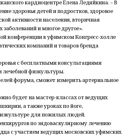
канского кардиоцентре Елена Ледяйкина. – В
ение здоровья детей и подростков, здоровое
ской активности населения, вторичная
 заболеваний и многое другое».
кой конференции в уфимском Конгресс-холле
тических компаний и товаров бренда
доровья с бесплатными консультациями
и лечебной физкультуры.
елей форума, сможет измерить артериальное
ожно будет на мастер-классах от ведущих
шкирии, а также уроках по йоге,
физкультуре для пожилых людей.
генхирургов по эндоваскулярному лечению
дца с участием ведущих московских уфимских