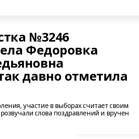
стка №3246
села Федоровка
едьяновна
так давно отметила
ления, участие в выборах считает своим
прозвучали слова поздравлений и вручен