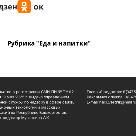
Рубрика "Еда и напитки"
ьство о регистрации СМИ: ПИ № ТУ 02
Главный редактор: 8(34758
от 19 мая 2025 г. выдано Управлением
Рекламная служба: 8(3475
ной службы по надзору в сфере связи,
Е-mаil: haib_vestnik@mail.r
ионных технологий и массовых
аций по Республике Башкортостан.
-редактор Мустафина А.К.