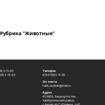
Рубрика "Животные"
) 2-11-95
Телефон
8) 2-15-62
8(34758)2-11-95
u
Эл. почта
haib_vestnik@mail.ru
Адрес
453800, Башкортостан,
Хайбуллинский район,
с.Акъяр,пр.С.Юлаева, д.41.