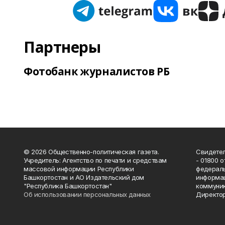
Партнеры
Фотобанк журналистов РБ
© 2026 Общественно-политическая газета.
Свидетел
Учредитель: Агентство по печати и средствам
- 01800 
массовой информации Республики
федераль
Башкортостан и АО Издательский дом
информац
"Республика Башкортостан"
коммуник
Об использовании персональных данных
Директор