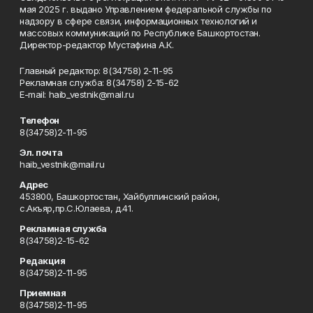
мая 2025 г. выдано Управлением федеральной службы по
надзору в сфере связи, информационных технологий и
массовых коммуникаций по Республике Башкортостан.
Директор-редактор Мустафина А.К.
Главный редактор: 8(34758) 2-11-95
Рекламная служба: 8(34758) 2-15-62
Е-mаil: haib_vestnik@mail.ru
Телефон
8(34758)2-11-95
Эл. почта
haib_vestnik@mail.ru
Адрес
453800, Башкортостан, Хайбуллинский район,
с.Акъяр,пр.С.Юлаева, д.41.
Рекламная служба
8(34758)2-15-62
Редакция
8(34758)2-11-95
Приемная
8(34758)2-11-95